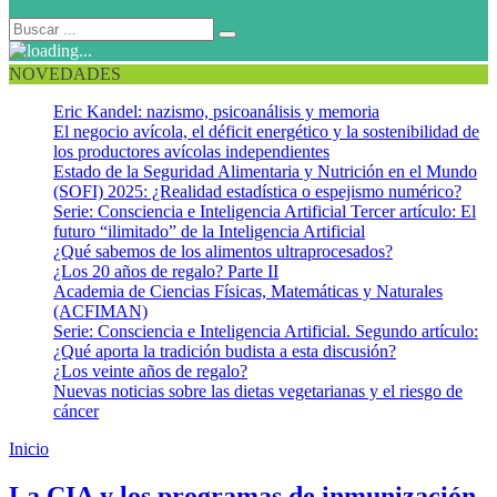
NOVEDADES
Eric Kandel: nazismo, psicoanálisis y memoria
El negocio avícola, el déficit energético y la sostenibilidad de
los productores avícolas independientes
Estado de la Seguridad Alimentaria y Nutrición en el Mundo
(SOFI) 2025: ¿Realidad estadística o espejismo numérico?
Serie: Consciencia e Inteligencia Artificial Tercer artículo: El
futuro “ilimitado” de la Inteligencia Artificial
¿Qué sabemos de los alimentos ultraprocesados?
¿Los 20 años de regalo? Parte II
Academia de Ciencias Físicas, Matemáticas y Naturales
(ACFIMAN)
Serie: Consciencia e Inteligencia Artificial. Segundo artículo:
¿Qué aporta la tradición budista a esta discusión?
¿Los veinte años de regalo?
Nuevas noticias sobre las dietas vegetarianas y el riesgo de
cáncer
Inicio
Erradicación del polio
La CIA y los programas de inmunización