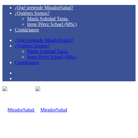
¿Qué pretende MiradorSalud?
¿Quiénes Somos?
María Soledad Tapia.
Irene Pérez Schael (MSc)
Contáctanos
¿Qué pretende MiradorSalud?
¿Quiénes Somos?
María Soledad Tapia.
Irene Pérez Schael (MSc)
Contáctanos