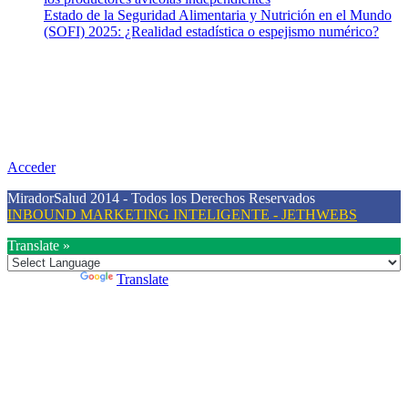
Estado de la Seguridad Alimentaria y Nutrición en el Mundo
(SOFI) 2025: ¿Realidad estadística o espejismo numérico?
Nuestra misión
Nuestra misión primordial es estimular una actitud proactiva hacia
una vida saludable, como individuos y como sociedad, mediante la
difusión de información al día que promueva el desarrollo de una
mayor conciencia sobre la prevención en salud.
Acceder
MiradorSalud 2014 - Todos los Derechos Reservados
INBOUND MARKETING INTELIGENTE - JETHWEBS
Translate »
Powered by
Translate