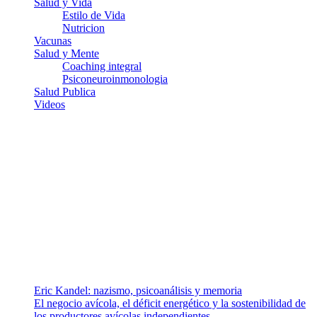
Salud y Vida
Estilo de Vida
Nutricion
Vacunas
Salud y Mente
Coaching integral
Psiconeuroinmonologia
Salud Publica
Videos
¿Quiénes somos?
Somos un equipo de investigadores, profesionales de la salud y
ramas afines y de la comunicación comprometidos con la promoción
de una salud responsable. El sitio web MiradorSalud cuenta con un
equipo de colaboradores con ética, sentido crítico y responsabilidad
para abordar los temas fundamentales de nuestra página: Salud y
Vida (estilo de vida y nutrición), Vacunas, Salud Pública y Salud
Mental.
Entradas recientes
Eric Kandel: nazismo, psicoanálisis y memoria
El negocio avícola, el déficit energético y la sostenibilidad de
los productores avícolas independientes