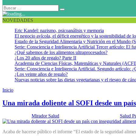
NOVEDADES
Eric Kandel: nazismo, psicoanálisis y memoria
El negocio avícola, el déficit energético y la sostenibilidad de 
Estado de la Seguridad Alimentaria y Nutrición en el Mundo (S
Serie: Consciencia e Inteligencia Artificial Tercer artículo: El fu
¿Qué sabemos de los alimentos ultraprocesados?
¿Los 20 años de regalo? Parte II
Academia de Ciencias Físicas, Matemáticas y Naturales (AC
Serie: Consciencia e Inteligencia Artificial. Segundo artículo: ¿
¿Los veinte años de regalo?
Nuevas noticias sobre las dietas vegetarianas y el riesgo de cán
Inicio
Estado de la seguridad alimentaria y la nutrición en el mundo
Una mirada doliente al SOFI desde un país 
Publicado por:
Mirador Salud
Fecha:
25 septiembre, 2018
En:
Salud P
Acaba de hacerse público el informe “El estado de la seguridad alimen