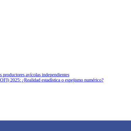
s afines y de la comunicación comprometidos con la promoción de una s
r los temas fundamentales de nuestra página: Salud y Vida (estilo de vi
los productores avícolas independientes
OFI) 2025: ¿Realidad estadística o espejismo numérico?
na vida saludable, como individuos y como sociedad, mediante la difusi