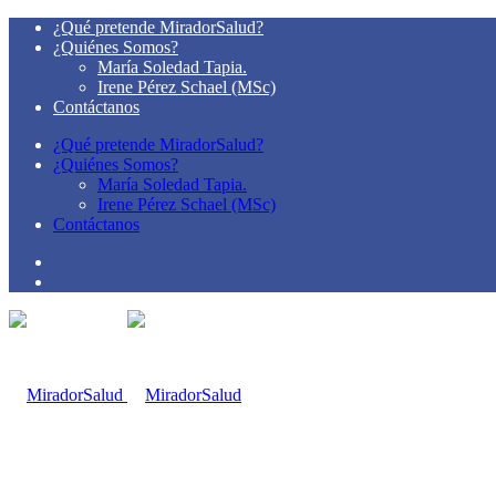
¿Qué pretende MiradorSalud?
¿Quiénes Somos?
María Soledad Tapia.
Irene Pérez Schael (MSc)
Contáctanos
¿Qué pretende MiradorSalud?
¿Quiénes Somos?
María Soledad Tapia.
Irene Pérez Schael (MSc)
Contáctanos