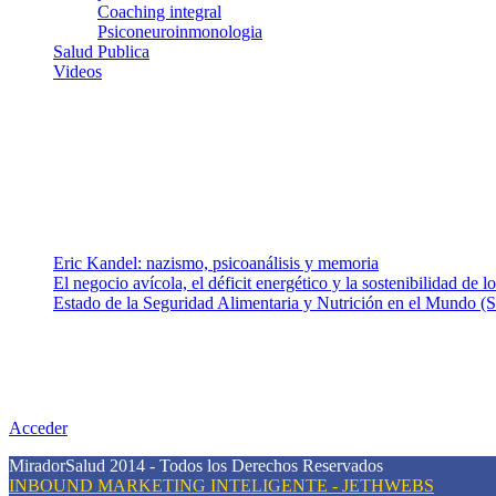
Coaching integral
Psiconeuroinmonologia
Salud Publica
Videos
¿Quiénes somos?
Somos un equipo de investigadores, profesionales de la salud y rama
colaboradores con ética, sentido crítico y responsabilidad para aborda
Entradas recientes
Eric Kandel: nazismo, psicoanálisis y memoria
El negocio avícola, el déficit energético y la sostenibilidad de 
Estado de la Seguridad Alimentaria y Nutrición en el Mundo (S
Nuestra misión
Nuestra misión primordial es estimular una actitud proactiva hacia u
conciencia sobre la prevención en salud.
Acceder
MiradorSalud 2014 - Todos los Derechos Reservados
INBOUND MARKETING INTELIGENTE - JETHWEBS