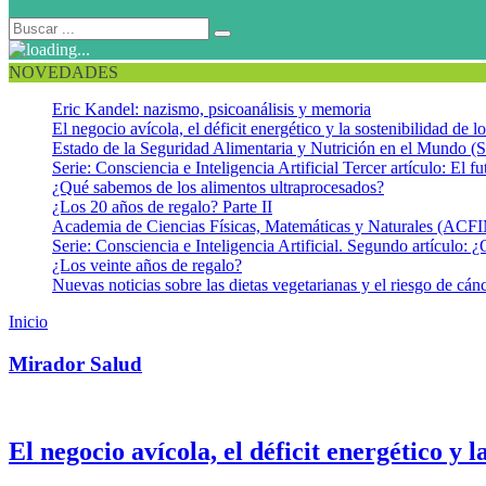
NOVEDADES
Eric Kandel: nazismo, psicoanálisis y memoria
El negocio avícola, el déficit energético y la sostenibilidad de 
Estado de la Seguridad Alimentaria y Nutrición en el Mundo (S
Serie: Consciencia e Inteligencia Artificial Tercer artículo: El fu
¿Qué sabemos de los alimentos ultraprocesados?
¿Los 20 años de regalo? Parte II
Academia de Ciencias Físicas, Matemáticas y Naturales (AC
Serie: Consciencia e Inteligencia Artificial. Segundo artículo: ¿
¿Los veinte años de regalo?
Nuevas noticias sobre las dietas vegetarianas y el riesgo de cán
Inicio
Archivos por:Mirador Salud
Mirador Salud
El negocio avícola, el déficit energético y 