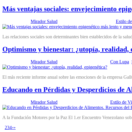
Más ventajas sociales: envejecimiento epig
Publicado por:
Mirador Salud
Fecha:
11 noviembre, 2025
En:
Estilo d
Las relaciones sociales son determinantes bien establecidos de la salud
Optimismo y bienestar: ¿utopía, realidad, 
Publicado por:
Mirador Salud
Fecha:
28 octubre, 2025
En:
Con Lupa
,
El más reciente informe anual sobre las emociones de la empresa Gal
Educando en Pérdidas y Desperdicios de A
Publicado por:
Mirador Salud
Fecha:
14 octubre, 2025
En:
Estilo de V
A la Fundación Motores por la Paz El 1.er Encuentro Venezolano sob
1
2
3
4
›
»