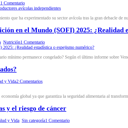
a
1 Comentario
ento que ha experimentado su sector avícola tras la gran debacle de nue
ición en el Mundo (SOFI) 2025: ¿Realidad e
a
,
Nutrición
1 Comentario
alario mínimo permanece congelado? Según el último informe sobre Venez
sados?
ud y Vida
2 Comentarios
a economía global ya que garantiza la seguridad alimentaria al transfor
as y el riesgo de cáncer
lud y Vida
,
Sin categoría
1 Comentario