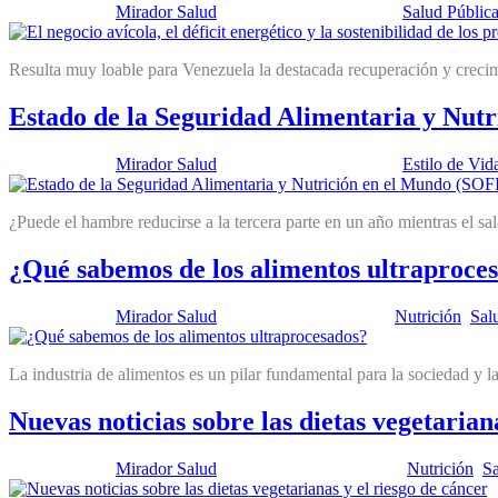
Publicado por:
Mirador Salud
Fecha:
12 mayo, 2026
En:
Salud Públic
Resulta muy loable para Venezuela la destacada recuperación y crecimi
Estado de la Seguridad Alimentaria y Nutr
Publicado por:
Mirador Salud
Fecha:
12 mayo, 2026
En:
Estilo de Vid
¿Puede el hambre reducirse a la tercera parte en un año mientras el s
¿Qué sabemos de los alimentos ultraproce
Publicado por:
Mirador Salud
Fecha:
14 abril, 2026
En:
Nutrición
,
Sal
La industria de alimentos es un pilar fundamental para la sociedad y l
Nuevas noticias sobre las dietas vegetarian
Publicado por:
Mirador Salud
Fecha:
10 marzo, 2026
En:
Nutrición
,
Sa