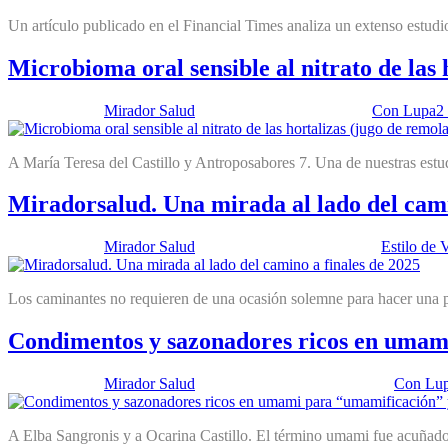
Un artículo publicado en el Financial Times analiza un extenso estudio
Microbioma oral sensible al nitrato de las 
Publicado por:
Mirador Salud
Fecha:
10 febrero, 2026
En:
Con Lupa
2
A María Teresa del Castillo y Antroposabores 7. Una de nuestras estu
Miradorsalud. Una mirada al lado del cami
Publicado por:
Mirador Salud
Fecha:
9 diciembre, 2025
En:
Estilo de 
Los caminantes no requieren de una ocasión solemne para hacer una paus
Condimentos y sazonadores ricos en umami
Publicado por:
Mirador Salud
Fecha:
25 noviembre, 2025
En:
Con Lu
A Elba Sangronis y a Ocarina Castillo. El término umami fue acuñado 