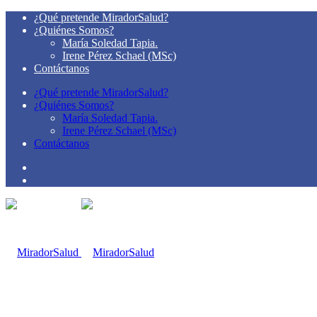
¿Qué pretende MiradorSalud?
¿Quiénes Somos?
María Soledad Tapia.
Irene Pérez Schael (MSc)
Contáctanos
¿Qué pretende MiradorSalud?
¿Quiénes Somos?
María Soledad Tapia.
Irene Pérez Schael (MSc)
Contáctanos