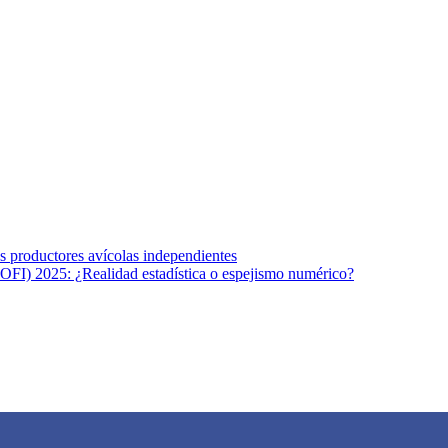
s afines y de la comunicación comprometidos con la promoción de una s
r los temas fundamentales de nuestra página: Salud y Vida (estilo de vi
los productores avícolas independientes
OFI) 2025: ¿Realidad estadística o espejismo numérico?
na vida saludable, como individuos y como sociedad, mediante la difusi