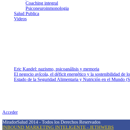
Coaching integral
Psiconeuroinmonologia
Salud Publica
Videos
¿Quiénes somos?
Somos un equipo de investigadores, profesionales de la salud y rama
colaboradores con ética, sentido crítico y responsabilidad para aborda
Entradas recientes
Eric Kandel: nazismo, psicoanálisis y memoria
El negocio avícola, el déficit energético y la sostenibilidad de 
Estado de la Seguridad Alimentaria y Nutrición en el Mundo (S
Nuestra misión
Nuestra misión primordial es estimular una actitud proactiva hacia u
conciencia sobre la prevención en salud.
Acceder
MiradorSalud 2014 - Todos los Derechos Reservados
INBOUND MARKETING INTELIGENTE - JETHWEBS