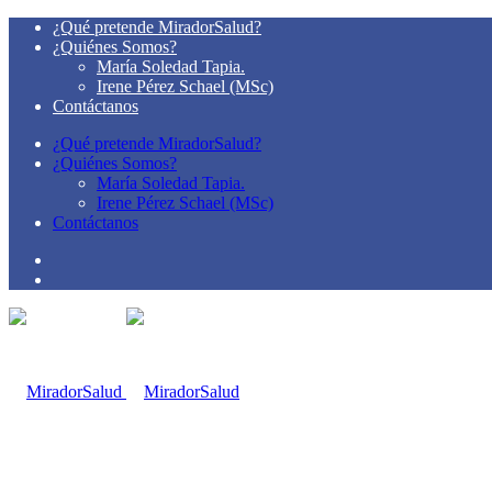
¿Qué pretende MiradorSalud?
¿Quiénes Somos?
María Soledad Tapia.
Irene Pérez Schael (MSc)
Contáctanos
¿Qué pretende MiradorSalud?
¿Quiénes Somos?
María Soledad Tapia.
Irene Pérez Schael (MSc)
Contáctanos