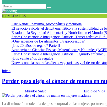
NOVEDADES
Eric Kandel: nazismo, psicoanálisis y memoria
El negocio avícola, el déficit energético y la sostenibilidad de 
Estado de la Seguridad Alimentaria y Nutrición en el Mundo (S
Serie: Consciencia e Inteligencia Artificial Tercer artículo: El fu
¿Qué sabemos de los alimentos ultraprocesados?
¿Los 20 años de regalo? Parte II
Academia de Ciencias Físicas, Matemáticas y Naturales (AC
Serie: Consciencia e Inteligencia Artificial. Segundo artículo: ¿
¿Los veinte años de regalo?
Nuevas noticias sobre las dietas vegetarianas y el riesgo de cán
Inicio
Estradiol
Perder peso aleja el cáncer de mama en m
Publicado por:
Mirador Salud
Fecha:
5 junio, 2012
En:
Estilo de Vida
,
La disminución moderada del peso corporal en las mujeres postmenopáu