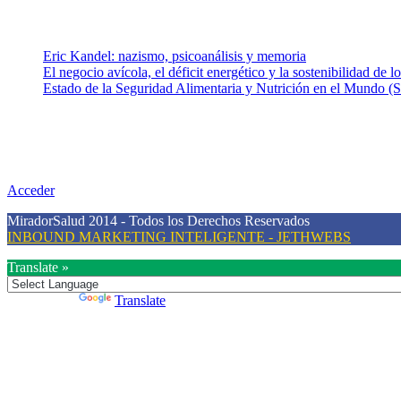
Entradas recientes
Eric Kandel: nazismo, psicoanálisis y memoria
El negocio avícola, el déficit energético y la sostenibilidad de 
Estado de la Seguridad Alimentaria y Nutrición en el Mundo (S
Nuestra misión
Nuestra misión primordial es estimular una actitud proactiva hacia u
conciencia sobre la prevención en salud.
Acceder
MiradorSalud 2014 - Todos los Derechos Reservados
INBOUND MARKETING INTELIGENTE - JETHWEBS
Translate »
Powered by
Translate