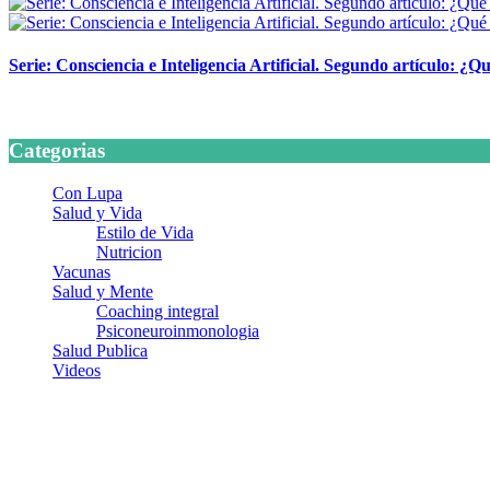
Serie: Consciencia e Inteligencia Artificial. Segundo artículo: ¿Qu
24 marzo, 2026
Categorias
Con Lupa
Salud y Vida
Estilo de Vida
Nutricion
Vacunas
Salud y Mente
Coaching integral
Psiconeuroinmonologia
Salud Publica
Videos
¿Quiénes somos?
Somos un equipo de investigadores, profesionales de la salud y rama
colaboradores con ética, sentido crítico y responsabilidad para aborda