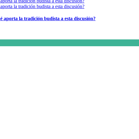
é aporta la tradición budista a esta discusión?
s afines y de la comunicación comprometidos con la promoción de una s
r los temas fundamentales de nuestra página: Salud y Vida (estilo de vi