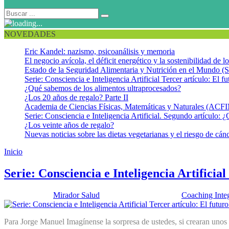
NOVEDADES
Eric Kandel: nazismo, psicoanálisis y memoria
El negocio avícola, el déficit energético y la sostenibilidad de 
Estado de la Seguridad Alimentaria y Nutrición en el Mundo (S
Serie: Consciencia e Inteligencia Artificial Tercer artículo: El fu
¿Qué sabemos de los alimentos ultraprocesados?
¿Los 20 años de regalo? Parte II
Academia de Ciencias Físicas, Matemáticas y Naturales (AC
Serie: Consciencia e Inteligencia Artificial. Segundo artículo: ¿
¿Los veinte años de regalo?
Nuevas noticias sobre las dietas vegetarianas y el riesgo de cán
Inicio
Ética
Serie: Consciencia e Inteligencia Artificial
Publicado por:
Mirador Salud
Fecha:
28 abril, 2026
En:
Coaching Inte
Para Jorge Manuel Imagínense la sorpresa de ustedes, si crearan unos 