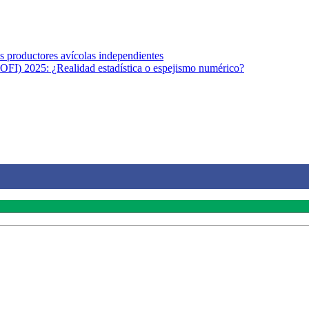
los productores avícolas independientes
OFI) 2025: ¿Realidad estadística o espejismo numérico?
na vida saludable, como individuos y como sociedad, mediante la difusi