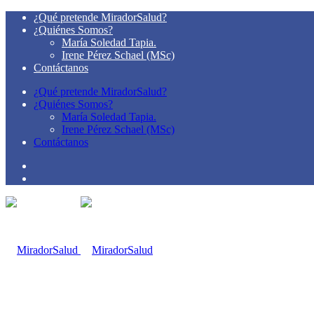
¿Qué pretende MiradorSalud?
¿Quiénes Somos?
María Soledad Tapia.
Irene Pérez Schael (MSc)
Contáctanos
¿Qué pretende MiradorSalud?
¿Quiénes Somos?
María Soledad Tapia.
Irene Pérez Schael (MSc)
Contáctanos