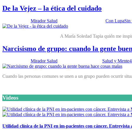
De la Vejez – la ética del cuidado
Publicado por:
Mirador Salud
Fecha:
11 junio, 2024
En:
Con Lupa
Sin
A María Soledad Tapia quién me inspiró a aprender de sobr
Narcisismo de grupo: cuando la gente buen
Publicado por:
Mirador Salud
Fecha:
8 julio, 2014
En:
Salud y Mente
4
Cuando las personas comunes se unen a un grupo pueden ocurrir situac
Videos
Utilidad clínica de la PNI en im-pacientes con cáncer. Entrevista