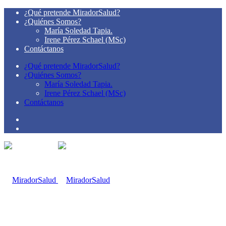
¿Qué pretende MiradorSalud?
¿Quiénes Somos?
María Soledad Tapia.
Irene Pérez Schael (MSc)
Contáctanos
¿Qué pretende MiradorSalud?
¿Quiénes Somos?
María Soledad Tapia.
Irene Pérez Schael (MSc)
Contáctanos