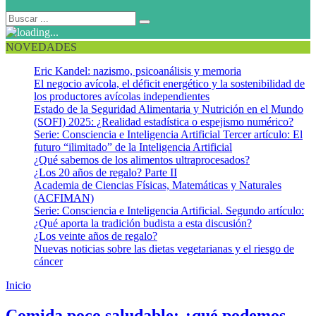
NOVEDADES
Eric Kandel: nazismo, psicoanálisis y memoria
El negocio avícola, el déficit energético y la sostenibilidad de
los productores avícolas independientes
Estado de la Seguridad Alimentaria y Nutrición en el Mundo
(SOFI) 2025: ¿Realidad estadística o espejismo numérico?
Serie: Consciencia e Inteligencia Artificial Tercer artículo: El
futuro “ilimitado” de la Inteligencia Artificial
¿Qué sabemos de los alimentos ultraprocesados?
¿Los 20 años de regalo? Parte II
Academia de Ciencias Físicas, Matemáticas y Naturales
(ACFIMAN)
Serie: Consciencia e Inteligencia Artificial. Segundo artículo:
¿Qué aporta la tradición budista a esta discusión?
¿Los veinte años de regalo?
Nuevas noticias sobre las dietas vegetarianas y el riesgo de
cáncer
Inicio
Evitar comidas no saludables
Comida poco saludable: ¿qué podemos