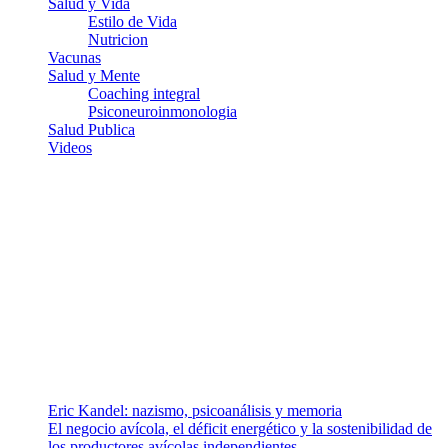
Salud y Vida
Estilo de Vida
Nutricion
Vacunas
Salud y Mente
Coaching integral
Psiconeuroinmonologia
Salud Publica
Videos
¿Quiénes somos?
Somos un equipo de investigadores, profesionales de la salud y
ramas afines y de la comunicación comprometidos con la promoción
de una salud responsable. El sitio web MiradorSalud cuenta con un
equipo de colaboradores con ética, sentido crítico y responsabilidad
para abordar los temas fundamentales de nuestra página: Salud y
Vida (estilo de vida y nutrición), Vacunas, Salud Pública y Salud
Mental.
Entradas recientes
Eric Kandel: nazismo, psicoanálisis y memoria
El negocio avícola, el déficit energético y la sostenibilidad de
los productores avícolas independientes