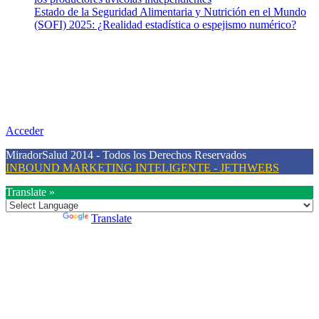
Estado de la Seguridad Alimentaria y Nutrición en el Mundo
(SOFI) 2025: ¿Realidad estadística o espejismo numérico?
Nuestra misión
Nuestra misión primordial es estimular una actitud proactiva hacia
una vida saludable, como individuos y como sociedad, mediante la
difusión de información al día que promueva el desarrollo de una
mayor conciencia sobre la prevención en salud.
Acceder
MiradorSalud 2014 - Todos los Derechos Reservados
INBOUND MARKETING INTELIGENTE - JETHWEBS
Translate »
Powered by
Translate