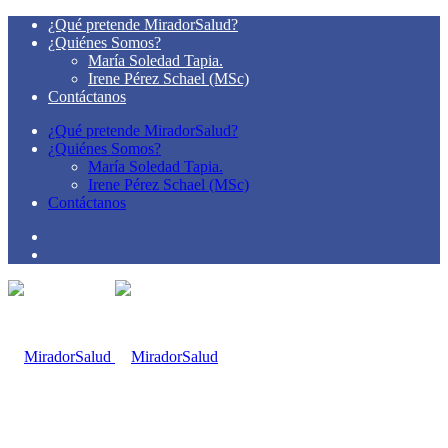
¿Qué pretende MiradorSalud?
¿Quiénes Somos?
María Soledad Tapia.
Irene Pérez Schael (MSc)
Contáctanos
¿Qué pretende MiradorSalud?
¿Quiénes Somos?
María Soledad Tapia.
Irene Pérez Schael (MSc)
Contáctanos