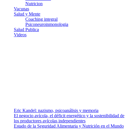
Nutricion
Vacunas
Salud y Mente
Coaching integral
Psiconeuroinmonologia
Salud Publica
Videos
¿Quiénes somos?
Somos un equipo de investigadores, profesionales de la salud y
ramas afines y de la comunicación comprometidos con la promoción
de una salud responsable. El sitio web MiradorSalud cuenta con un
equipo de colaboradores con ética, sentido crítico y responsabilidad
para abordar los temas fundamentales de nuestra página: Salud y
Vida (estilo de vida y nutrición), Vacunas, Salud Pública y Salud
Mental.
Entradas recientes
Eric Kandel: nazismo, psicoanálisis y memoria
El negocio avícola, el déficit energético y la sostenibilidad de
los productores avícolas independientes
Estado de la Seguridad Alimentaria y Nutrición en el Mundo