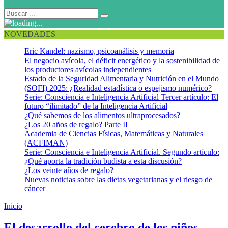
NOVEDADES
Eric Kandel: nazismo, psicoanálisis y memoria
El negocio avícola, el déficit energético y la sostenibilidad de
los productores avícolas independientes
Estado de la Seguridad Alimentaria y Nutrición en el Mundo
(SOFI) 2025: ¿Realidad estadística o espejismo numérico?
Serie: Consciencia e Inteligencia Artificial Tercer artículo: El
futuro “ilimitado” de la Inteligencia Artificial
¿Qué sabemos de los alimentos ultraprocesados?
¿Los 20 años de regalo? Parte II
Academia de Ciencias Físicas, Matemáticas y Naturales
(ACFIMAN)
Serie: Consciencia e Inteligencia Artificial. Segundo artículo:
¿Qué aporta la tradición budista a esta discusión?
¿Los veinte años de regalo?
Nuevas noticias sobre las dietas vegetarianas y el riesgo de
cáncer
Inicio
Evolución del cerebro
El desarrollo del cerebro de los niños…