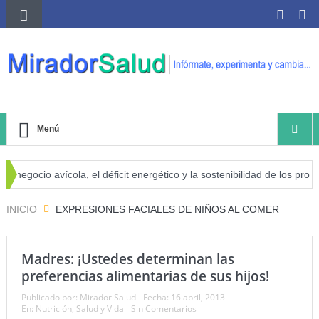
Menú
 negocio avícola, el déficit energético y la sostenibilidad de los produc
esgo de cáncer
INICIO
EXPRESIONES FACIALES DE NIÑOS AL COMER
Madres: ¡Ustedes determinan las
preferencias alimentarias de sus hijos!
Publicado por:
Mirador Salud
Fecha:
16 abril, 2013
En:
Nutrición
,
Salud y Vida
Sin Comentarios