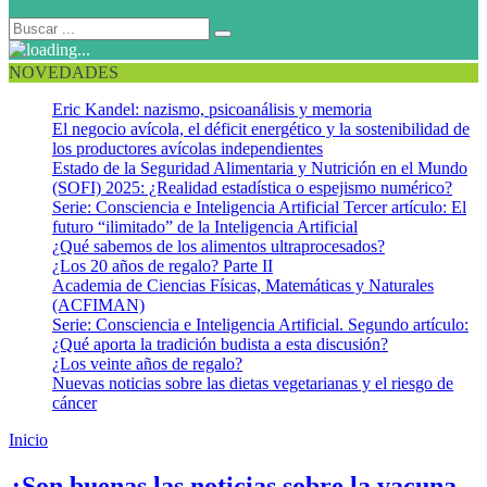
NOVEDADES
Eric Kandel: nazismo, psicoanálisis y memoria
El negocio avícola, el déficit energético y la sostenibilidad de
los productores avícolas independientes
Estado de la Seguridad Alimentaria y Nutrición en el Mundo
(SOFI) 2025: ¿Realidad estadística o espejismo numérico?
Serie: Consciencia e Inteligencia Artificial Tercer artículo: El
futuro “ilimitado” de la Inteligencia Artificial
¿Qué sabemos de los alimentos ultraprocesados?
¿Los 20 años de regalo? Parte II
Academia de Ciencias Físicas, Matemáticas y Naturales
(ACFIMAN)
Serie: Consciencia e Inteligencia Artificial. Segundo artículo:
¿Qué aporta la tradición budista a esta discusión?
¿Los veinte años de regalo?
Nuevas noticias sobre las dietas vegetarianas y el riesgo de
cáncer
Inicio
Fiebre hemorrágica del dengue
¿Son buenas las noticias sobre la vacuna