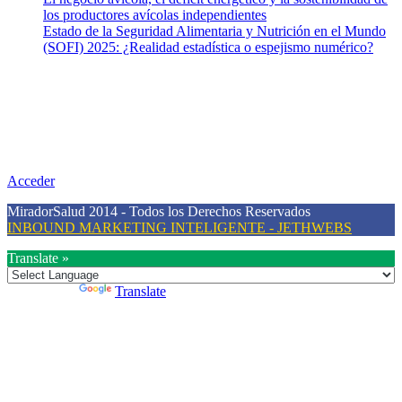
los productores avícolas independientes
Estado de la Seguridad Alimentaria y Nutrición en el Mundo
(SOFI) 2025: ¿Realidad estadística o espejismo numérico?
Nuestra misión
Nuestra misión primordial es estimular una actitud proactiva hacia
una vida saludable, como individuos y como sociedad, mediante la
difusión de información al día que promueva el desarrollo de una
mayor conciencia sobre la prevención en salud.
Acceder
MiradorSalud 2014 - Todos los Derechos Reservados
INBOUND MARKETING INTELIGENTE - JETHWEBS
Translate »
Powered by
Translate