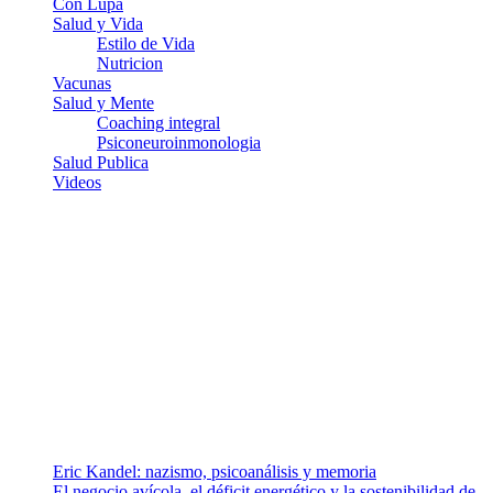
Con Lupa
Salud y Vida
Estilo de Vida
Nutricion
Vacunas
Salud y Mente
Coaching integral
Psiconeuroinmonologia
Salud Publica
Videos
¿Quiénes somos?
Somos un equipo de investigadores, profesionales de la salud y
ramas afines y de la comunicación comprometidos con la promoción
de una salud responsable. El sitio web MiradorSalud cuenta con un
equipo de colaboradores con ética, sentido crítico y responsabilidad
para abordar los temas fundamentales de nuestra página: Salud y
Vida (estilo de vida y nutrición), Vacunas, Salud Pública y Salud
Mental.
Entradas recientes
Eric Kandel: nazismo, psicoanálisis y memoria
El negocio avícola, el déficit energético y la sostenibilidad de