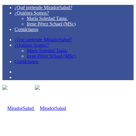
¿Qué pretende MiradorSalud?
¿Quiénes Somos?
María Soledad Tapia.
Irene Pérez Schael (MSc)
Contáctanos
¿Qué pretende MiradorSalud?
¿Quiénes Somos?
María Soledad Tapia.
Irene Pérez Schael (MSc)
Contáctanos