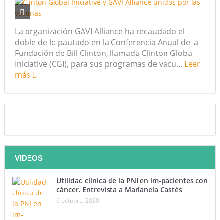
futuro “ilimitado” de la Inteligencia Artificial
La organización GAVI Alliance ha recaudado el
¿Qué sabemos de los alimentos ultraprocesados?
doble de lo pautado en la Conferencia Anual de la
Fundación de Bill Clinton, llamada Clinton Global
¿Los 20 años de regalo? Parte II
Iniciative (CGI), para sus programas de vacu...
Leer
más
Academia de Ciencias Físicas, Matemáticas y Naturales
(ACFIMAN)
Serie: Consciencia e Inteligencia Artificial. Segundo
artículo: ¿Qué aporta la tradición budista a esta discusión?
¿Los veinte años de regalo?
VIDEOS
Nuevas noticias sobre las dietas vegetarianas y el riesgo
Utilidad clínica de la PNI en im-pacientes con
de cáncer
cáncer. Entrevista a Marianela Castés
6 octubre, 2020