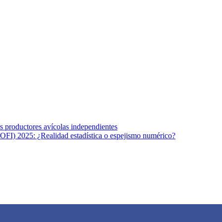
s afines y de la comunicación comprometidos con la promoción de una s
r los temas fundamentales de nuestra página: Salud y Vida (estilo de vi
los productores avícolas independientes
OFI) 2025: ¿Realidad estadística o espejismo numérico?
na vida saludable, como individuos y como sociedad, mediante la difusi