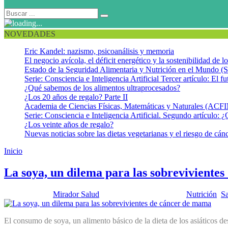
NOVEDADES
Eric Kandel: nazismo, psicoanálisis y memoria
El negocio avícola, el déficit energético y la sostenibilidad de 
Estado de la Seguridad Alimentaria y Nutrición en el Mundo (S
Serie: Consciencia e Inteligencia Artificial Tercer artículo: El fu
¿Qué sabemos de los alimentos ultraprocesados?
¿Los 20 años de regalo? Parte II
Academia de Ciencias Físicas, Matemáticas y Naturales (AC
Serie: Consciencia e Inteligencia Artificial. Segundo artículo: ¿
¿Los veinte años de regalo?
Nuevas noticias sobre las dietas vegetarianas y el riesgo de cán
Inicio
Fitoestrógenos
La soya, un dilema para las sobreviviente
Publicado por:
Mirador Salud
Fecha:
8 octubre, 2013
En:
Nutrición
,
Sa
El consumo de soya, un alimento básico de la dieta de los asiáticos 