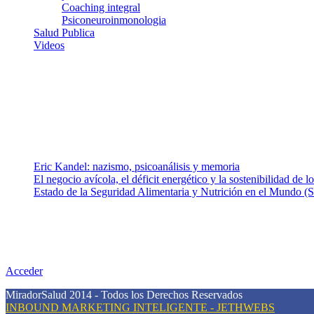
Coaching integral
Psiconeuroinmonologia
Salud Publica
Videos
¿Quiénes somos?
Somos un equipo de investigadores, profesionales de la salud y rama
colaboradores con ética, sentido crítico y responsabilidad para aborda
Entradas recientes
Eric Kandel: nazismo, psicoanálisis y memoria
El negocio avícola, el déficit energético y la sostenibilidad de 
Estado de la Seguridad Alimentaria y Nutrición en el Mundo (S
Nuestra misión
Nuestra misión primordial es estimular una actitud proactiva hacia u
conciencia sobre la prevención en salud.
Acceder
MiradorSalud 2014 - Todos los Derechos Reservados
INBOUND MARKETING INTELIGENTE - JETHWEBS