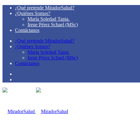
¿Qué pretende MiradorSalud?
¿Quiénes Somos?
María Soledad Tapia.
Irene Pérez Schael (MSc)
Contáctanos
¿Qué pretende MiradorSalud?
¿Quiénes Somos?
María Soledad Tapia.
Irene Pérez Schael (MSc)
Contáctanos