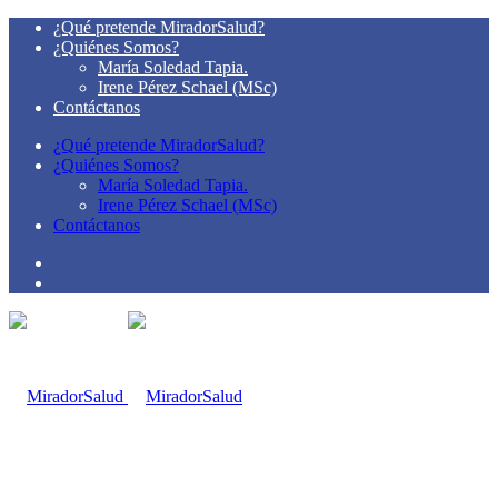
¿Qué pretende MiradorSalud?
¿Quiénes Somos?
María Soledad Tapia.
Irene Pérez Schael (MSc)
Contáctanos
¿Qué pretende MiradorSalud?
¿Quiénes Somos?
María Soledad Tapia.
Irene Pérez Schael (MSc)
Contáctanos