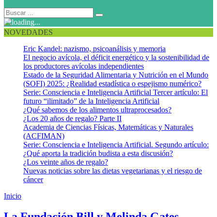
NOVEDADES
Eric Kandel: nazismo, psicoanálisis y memoria
El negocio avícola, el déficit energético y la sostenibilidad de
los productores avícolas independientes
Estado de la Seguridad Alimentaria y Nutrición en el Mundo
(SOFI) 2025: ¿Realidad estadística o espejismo numérico?
Serie: Consciencia e Inteligencia Artificial Tercer artículo: El
futuro “ilimitado” de la Inteligencia Artificial
¿Qué sabemos de los alimentos ultraprocesados?
¿Los 20 años de regalo? Parte II
Academia de Ciencias Físicas, Matemáticas y Naturales
(ACFIMAN)
Serie: Consciencia e Inteligencia Artificial. Segundo artículo:
¿Qué aporta la tradición budista a esta discusión?
¿Los veinte años de regalo?
Nuevas noticias sobre las dietas vegetarianas y el riesgo de
cáncer
Inicio
Fondo Global
La Fundación Bill y Melinda Gates