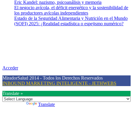
Eric Kandel: nazismo, psicoanálisis y memoria
El negocio avícola, el déficit energético y la sostenibilidad de
los productores avícolas independientes
Estado de la Seguridad Alimentaria y Nutrición en el Mundo
(SOFI) 2025: ¿Realidad estadística o espejismo numérico?
Nuestra misión
Nuestra misión primordial es estimular una actitud proactiva hacia
una vida saludable, como individuos y como sociedad, mediante la
difusión de información al día que promueva el desarrollo de una
mayor conciencia sobre la prevención en salud.
Acceder
MiradorSalud 2014 - Todos los Derechos Reservados
INBOUND MARKETING INTELIGENTE - JETHWEBS
Translate »
Powered by
Translate