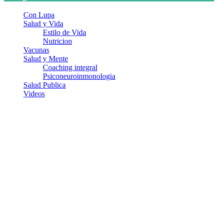
Con Lupa
Salud y Vida
Estilo de Vida
Nutricion
Vacunas
Salud y Mente
Coaching integral
Psiconeuroinmonologia
Salud Publica
Videos
¿Quiénes somos?
Somos un equipo de investigadores, profesionales de la salud y
ramas afines y de la comunicación comprometidos con la promoción
de una salud responsable. El sitio web MiradorSalud cuenta con un
equipo de colaboradores con ética, sentido crítico y responsabilidad
para abordar los temas fundamentales de nuestra página: Salud y
Vida (estilo de vida y nutrición), Vacunas, Salud Pública y Salud
Mental.
Entradas recientes