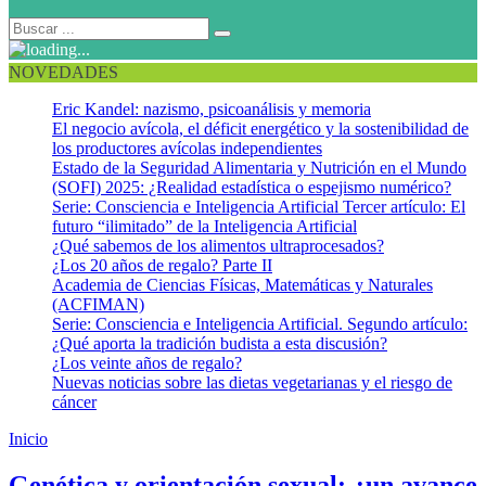
NOVEDADES
Eric Kandel: nazismo, psicoanálisis y memoria
El negocio avícola, el déficit energético y la sostenibilidad de
los productores avícolas independientes
Estado de la Seguridad Alimentaria y Nutrición en el Mundo
(SOFI) 2025: ¿Realidad estadística o espejismo numérico?
Serie: Consciencia e Inteligencia Artificial Tercer artículo: El
futuro “ilimitado” de la Inteligencia Artificial
¿Qué sabemos de los alimentos ultraprocesados?
¿Los 20 años de regalo? Parte II
Academia de Ciencias Físicas, Matemáticas y Naturales
(ACFIMAN)
Serie: Consciencia e Inteligencia Artificial. Segundo artículo:
¿Qué aporta la tradición budista a esta discusión?
¿Los veinte años de regalo?
Nuevas noticias sobre las dietas vegetarianas y el riesgo de
cáncer
Inicio
Gen gay
Genética y orientación sexual: ¿un avance