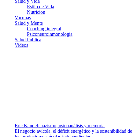
Salud y Vida
Estilo de Vida
Nutricion
Vacunas
Salud y Mente
Coaching integral
Psiconeuroinmonologia
Salud Publica
Videos
¿Quiénes somos?
Somos un equipo de investigadores, profesionales de la salud y
ramas afines y de la comunicación comprometidos con la promoción
de una salud responsable. El sitio web MiradorSalud cuenta con un
equipo de colaboradores con ética, sentido crítico y responsabilidad
para abordar los temas fundamentales de nuestra página: Salud y
Vida (estilo de vida y nutrición), Vacunas, Salud Pública y Salud
Mental.
Entradas recientes
Eric Kandel: nazismo, psicoanálisis y memoria
El negocio avícola, el déficit energético y la sostenibilidad de
los productores avícolas independientes