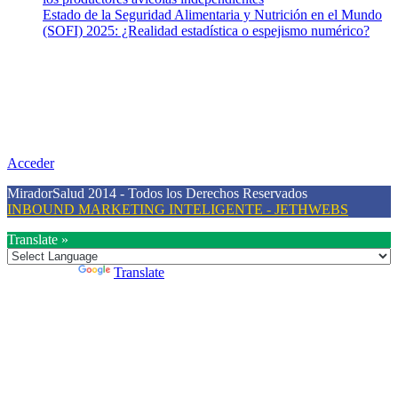
Estado de la Seguridad Alimentaria y Nutrición en el Mundo
(SOFI) 2025: ¿Realidad estadística o espejismo numérico?
Nuestra misión
Nuestra misión primordial es estimular una actitud proactiva hacia
una vida saludable, como individuos y como sociedad, mediante la
difusión de información al día que promueva el desarrollo de una
mayor conciencia sobre la prevención en salud.
Acceder
MiradorSalud 2014 - Todos los Derechos Reservados
INBOUND MARKETING INTELIGENTE - JETHWEBS
Translate »
Powered by
Translate