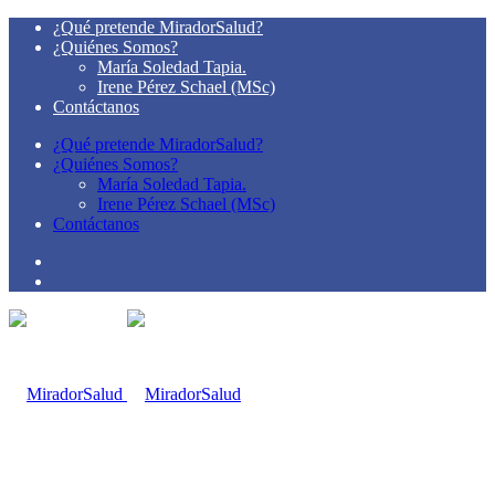
¿Qué pretende MiradorSalud?
¿Quiénes Somos?
María Soledad Tapia.
Irene Pérez Schael (MSc)
Contáctanos
¿Qué pretende MiradorSalud?
¿Quiénes Somos?
María Soledad Tapia.
Irene Pérez Schael (MSc)
Contáctanos