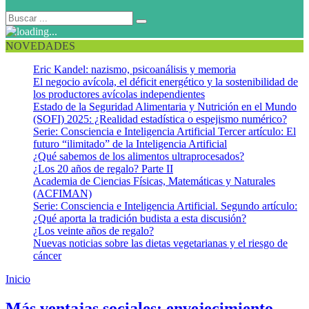
NOVEDADES
Eric Kandel: nazismo, psicoanálisis y memoria
El negocio avícola, el déficit energético y la sostenibilidad de
los productores avícolas independientes
Estado de la Seguridad Alimentaria y Nutrición en el Mundo
(SOFI) 2025: ¿Realidad estadística o espejismo numérico?
Serie: Consciencia e Inteligencia Artificial Tercer artículo: El
futuro “ilimitado” de la Inteligencia Artificial
¿Qué sabemos de los alimentos ultraprocesados?
¿Los 20 años de regalo? Parte II
Academia de Ciencias Físicas, Matemáticas y Naturales
(ACFIMAN)
Serie: Consciencia e Inteligencia Artificial. Segundo artículo:
¿Qué aporta la tradición budista a esta discusión?
¿Los veinte años de regalo?
Nuevas noticias sobre las dietas vegetarianas y el riesgo de
cáncer
Inicio
GrimAge y PhenoAge
Más ventajas sociales: envejecimiento