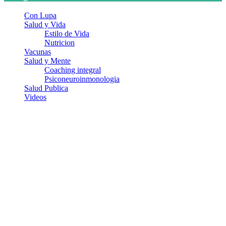
Con Lupa
Salud y Vida
Estilo de Vida
Nutricion
Vacunas
Salud y Mente
Coaching integral
Psiconeuroinmonologia
Salud Publica
Videos
¿Quiénes somos?
Somos un equipo de investigadores, profesionales de la salud y
ramas afines y de la comunicación comprometidos con la promoción
de una salud responsable. El sitio web MiradorSalud cuenta con un
equipo de colaboradores con ética, sentido crítico y responsabilidad
para abordar los temas fundamentales de nuestra página: Salud y
Vida (estilo de vida y nutrición), Vacunas, Salud Pública y Salud
Mental.
Entradas recientes