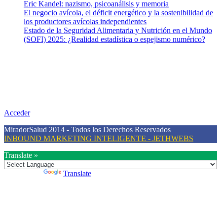
Eric Kandel: nazismo, psicoanálisis y memoria
El negocio avícola, el déficit energético y la sostenibilidad de
los productores avícolas independientes
Estado de la Seguridad Alimentaria y Nutrición en el Mundo
(SOFI) 2025: ¿Realidad estadística o espejismo numérico?
Nuestra misión
Nuestra misión primordial es estimular una actitud proactiva hacia
una vida saludable, como individuos y como sociedad, mediante la
difusión de información al día que promueva el desarrollo de una
mayor conciencia sobre la prevención en salud.
Acceder
MiradorSalud 2014 - Todos los Derechos Reservados
INBOUND MARKETING INTELIGENTE - JETHWEBS
Translate »
Powered by
Translate