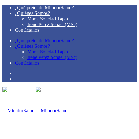
¿Qué pretende MiradorSalud?
¿Quiénes Somos?
María Soledad Tapia.
Irene Pérez Schael (MSc)
Contáctanos
¿Qué pretende MiradorSalud?
¿Quiénes Somos?
María Soledad Tapia.
Irene Pérez Schael (MSc)
Contáctanos