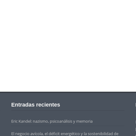
Entradas recientes
Eric Kandel: nazismo, psicoanálisis y memoria
El negocio avícola, el déficit energético y la sostenibilidad de