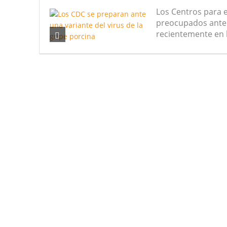
Los Centros para 
Nuevas noticias sobre las dietas
preocupados ante l
recientemente en 