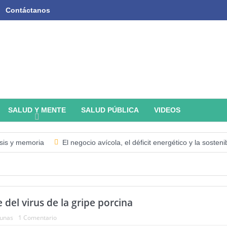
Contáctanos
SALUD Y MENTE
SALUD PÚBLICA
VIDEOS
isis y memoria
El negocio avícola, el déficit energético y la soste
ria y Nutrición en el Mundo (SOFI) 2025: ¿Realidad estadística o esp
tificial Tercer artículo: El futuro “ilimitado” de la Inteligencia Artificial
del virus de la gripe porcina
I
Academia de Ciencias Físicas, Matemáticas y Naturales (ACFI
unas
1 Comentario
 Artificial. Segundo artículo: ¿Qué aporta la tradición budista a esta di