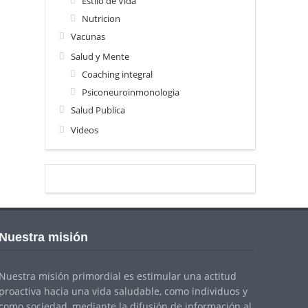
Estilo de Vida
Nutricion
Vacunas
Salud y Mente
Coaching integral
Psiconeuroinmonologia
Salud Publica
Videos
Nuestra misión
Nuestra misión primordial es estimular una actitud
proactiva hacia una vida saludable, como individuos y
como sociedad, mediante la difusión de información al