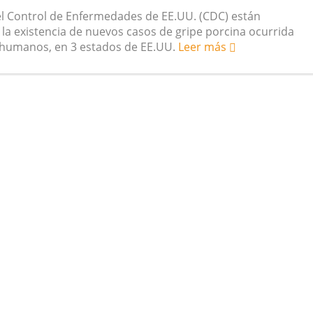
el Control de Enfermedades de EE.UU. (CDC) están
 vegetarianas y el riesgo de cáncer
a existencia de nuevos casos de gripe porcina ocurrida
humanos, en 3 estados de EE.UU.
Leer más