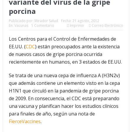
variante del virus de la gripe
porcina
futuro “ilimitado” de la Inteligencia Artificial
Publicado por:
Mirador Salud
Fecha:
21 agosto, 2012
¿Qué sabemos de los alimentos ultraprocesados?
En:
Vacunas
1 Comentario
Imprimir
Correo Electrónico
¿Los 20 años de regalo? Parte II
Los Centros para el Control de Enfermedades de
Academia de Ciencias Físicas, Matemáticas y Naturales
EE.UU. (
CDC
) están preocupados ante la existencia
de nuevos casos de gripe porcina ocurrida
(ACFIMAN)
recientemente en humanos, en 3 estados de EE.UU.
Serie: Consciencia e Inteligencia Artificial. Segundo
Se trata de una nueva cepa de influenza A (H3N2v)
artículo: ¿Qué aporta la tradición budista a esta discusión?
que además contiene un elemento visto en la cepa
¿Los veinte años de regalo?
H1N1 que circuló en la pandemia de gripe porcina
de 2009. En consecuencia, el CDC está preparando
Nuevas noticias sobre las dietas vegetarianas y el riesgo
una vacuna y planifican hacer los estudios clínicos
de cáncer
para finales de año, según una nota de
FierceVaccines
.