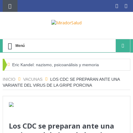
Menú
Eric Kandel: nazismo, psicoanálisis y memoria
El negocio avícola, el déficit energético y la sostenibilidad
INICIO
VACUNAS
LOS CDC SE PREPARAN ANTE UNA
VARIANTE DEL VIRUS DE LA GRIPE PORCINA
de los productores avícolas independientes
Estado de la Seguridad Alimentaria y Nutrición en el
Mundo (SOFI) 2025: ¿Realidad estadística o espejismo
numérico?
Los CDC se preparan ante una
Serie: Consciencia e Inteligencia Artificial Tercer artículo: El