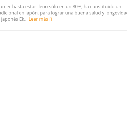
omer hasta estar lleno sólo en un 80%, ha constituido un
 vegetarianas y el riesgo de cáncer
radicional en Japón, para lograr una buena salud y longevida
o japonés Ek...
Leer más