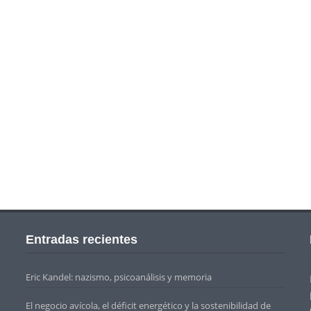
Entradas recientes
Eric Kandel: nazismo, psicoanálisis y memoria
El negocio avícola, el déficit energético y la sostenibilidad de