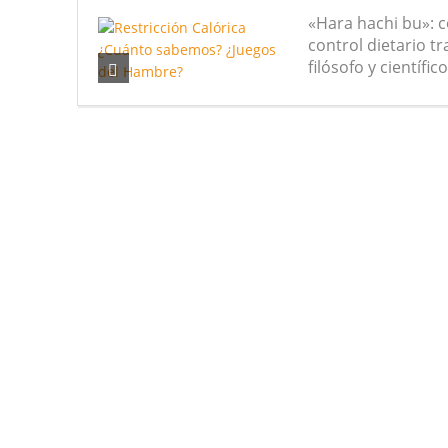
«Hara hachi bu»: c
Nuevas noticias sobre las dietas
control dietario t
filósofo y científic