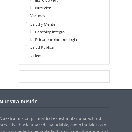
Estilo de Vida
Nutricion
Vacunas
Salud y Mente
Coaching integral
Psiconeuroinmonologia
Salud Publica
Videos
Nuestra misión
Nuestra misión primordial es estimular una actitud
proactiva hacia una vida saludable, como individuos y
como sociedad, mediante la difusión de información al