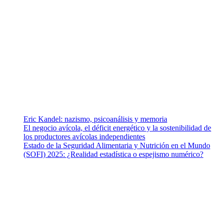
¿Quiénes somos?
Somos un equipo de investigadores, profesionales de la salud y
ramas afines y de la comunicación comprometidos con la promoción
de una salud responsable. El sitio web MiradorSalud cuenta con un
equipo de colaboradores con ética, sentido crítico y responsabilidad
para abordar los temas fundamentales de nuestra página: Salud y
Vida (estilo de vida y nutrición), Vacunas, Salud Pública y Salud
Mental.
Entradas recientes
Eric Kandel: nazismo, psicoanálisis y memoria
El negocio avícola, el déficit energético y la sostenibilidad de
los productores avícolas independientes
Estado de la Seguridad Alimentaria y Nutrición en el Mundo
(SOFI) 2025: ¿Realidad estadística o espejismo numérico?
Nuestra misión
Nuestra misión primordial es estimular una actitud proactiva hacia
una vida saludable, como individuos y como sociedad, mediante la
difusión de información al día que promueva el desarrollo de una
mayor conciencia sobre la prevención en salud.