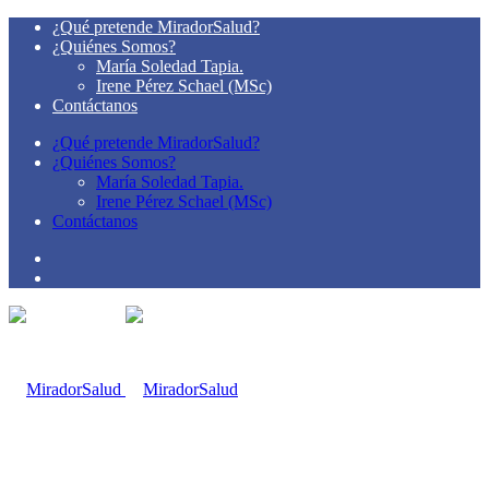
¿Qué pretende MiradorSalud?
¿Quiénes Somos?
María Soledad Tapia.
Irene Pérez Schael (MSc)
Contáctanos
¿Qué pretende MiradorSalud?
¿Quiénes Somos?
María Soledad Tapia.
Irene Pérez Schael (MSc)
Contáctanos