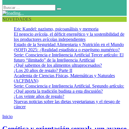
NOVEDADES
Eric Kandel: nazismo, psicoanálisis y memoria
El negocio avícola, el déficit energético y la sostenibilidad de
los productores avícolas independientes
Estado de la Seguridad Alimentaria y Nutrición en el Mundo
(SOFI) 2025: ¿Realidad estadística o espejismo numérico?
Serie: Consciencia e Inteligencia Artificial Tercer artículo: El
futuro “ilimitado” de la Inteligencia Artificial
¿Qué sabemos de los alimentos ultraprocesados?
¿Los 20 años de regalo? Parte II
Academia de Ciencias Físicas, Matemáticas y Naturales
(ACFIMAN)
Serie: Consciencia e Inteligencia Artificial. Segundo artículo:
¿Qué aporta la tradición budista a esta discusión?
¿Los veinte años de regalo?
Nuevas noticias sobre las dietas vegetarianas y el riesgo de
cáncer
Inicio
Homosexualidad
Genética y orientación sexual: ¿un avance