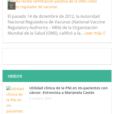
futuro “ilimitado” de la Inteligencia Artificial
El pasado 14 de diciembre de 2012, la Autoridad
¿Qué sabemos de los alimentos ultraprocesados?
Nacional Reguladora de Vacunas (National Vaccine
Regulatory Authoriry – NRA) de la Organización
¿Los 20 años de regalo? Parte II
Mundial de la Salud (OMS), calificó a la...
Leer más
Academia de Ciencias Físicas, Matemáticas y Naturales
(ACFIMAN)
Serie: Consciencia e Inteligencia Artificial. Segundo
artículo: ¿Qué aporta la tradición budista a esta discusión?
VIDEOS
¿Los veinte años de regalo?
Nuevas noticias sobre las dietas vegetarianas y el riesgo
Utilidad clínica de la PNI en im-pacientes con
cáncer. Entrevista a Marianela Castés
de cáncer
6 octubre, 2020