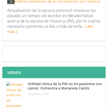
futuro “ilimitado” de la Inteligencia Artificial
Actualización de la vacuna contra el rotavirus Ha
pasado un tiempo sin escribir en MiradorSalud
¿Qué sabemos de los alimentos ultraprocesados?
acerca de la vacuna de rotavirus (RV), por lo cual es
necesario ponernos al día, a más de enfa...
Leer
¿Los 20 años de regalo? Parte II
más
Academia de Ciencias Físicas, Matemáticas y Naturales
(ACFIMAN)
Serie: Consciencia e Inteligencia Artificial. Segundo
artículo: ¿Qué aporta la tradición budista a esta discusión?
VIDEOS
¿Los veinte años de regalo?
Nuevas noticias sobre las dietas vegetarianas y el riesgo
Utilidad clínica de la PNI en im-pacientes con
cáncer. Entrevista a Marianela Castés
de cáncer
6 octubre, 2020