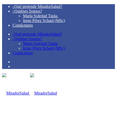
¿Qué pretende MiradorSalud?
¿Quiénes Somos?
María Soledad Tapia.
Irene Pérez Schael (MSc)
Contáctanos
¿Qué pretende MiradorSalud?
¿Quiénes Somos?
María Soledad Tapia.
Irene Pérez Schael (MSc)
Contáctanos