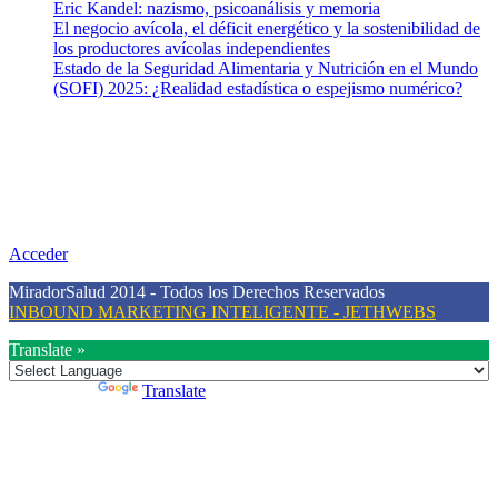
Eric Kandel: nazismo, psicoanálisis y memoria
El negocio avícola, el déficit energético y la sostenibilidad de
los productores avícolas independientes
Estado de la Seguridad Alimentaria y Nutrición en el Mundo
(SOFI) 2025: ¿Realidad estadística o espejismo numérico?
Nuestra misión
Nuestra misión primordial es estimular una actitud proactiva hacia
una vida saludable, como individuos y como sociedad, mediante la
difusión de información al día que promueva el desarrollo de una
mayor conciencia sobre la prevención en salud.
Acceder
MiradorSalud 2014 - Todos los Derechos Reservados
INBOUND MARKETING INTELIGENTE - JETHWEBS
Translate »
Powered by
Translate