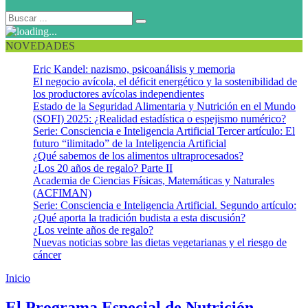
NOVEDADES
Eric Kandel: nazismo, psicoanálisis y memoria
El negocio avícola, el déficit energético y la sostenibilidad de
los productores avícolas independientes
Estado de la Seguridad Alimentaria y Nutrición en el Mundo
(SOFI) 2025: ¿Realidad estadística o espejismo numérico?
Serie: Consciencia e Inteligencia Artificial Tercer artículo: El
futuro “ilimitado” de la Inteligencia Artificial
¿Qué sabemos de los alimentos ultraprocesados?
¿Los 20 años de regalo? Parte II
Academia de Ciencias Físicas, Matemáticas y Naturales
(ACFIMAN)
Serie: Consciencia e Inteligencia Artificial. Segundo artículo:
¿Qué aporta la tradición budista a esta discusión?
¿Los veinte años de regalo?
Nuevas noticias sobre las dietas vegetarianas y el riesgo de
cáncer
Inicio
Lactantes y Niños
El Programa Especial de Nutrición