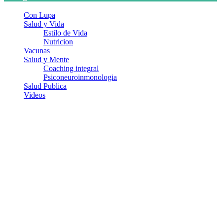
Con Lupa
Salud y Vida
Estilo de Vida
Nutricion
Vacunas
Salud y Mente
Coaching integral
Psiconeuroinmonologia
Salud Publica
Videos
¿Quiénes somos?
Somos un equipo de investigadores, profesionales de la salud y
ramas afines y de la comunicación comprometidos con la promoción
de una salud responsable. El sitio web MiradorSalud cuenta con un
equipo de colaboradores con ética, sentido crítico y responsabilidad
para abordar los temas fundamentales de nuestra página: Salud y
Vida (estilo de vida y nutrición), Vacunas, Salud Pública y Salud
Mental.
Entradas recientes