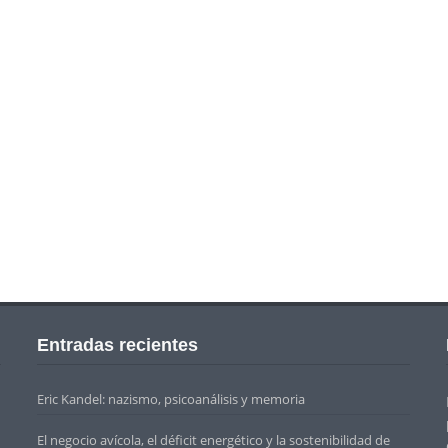
Entradas recientes
Eric Kandel: nazismo, psicoanálisis y memoria
El negocio avícola, el déficit energético y la sostenibilidad de