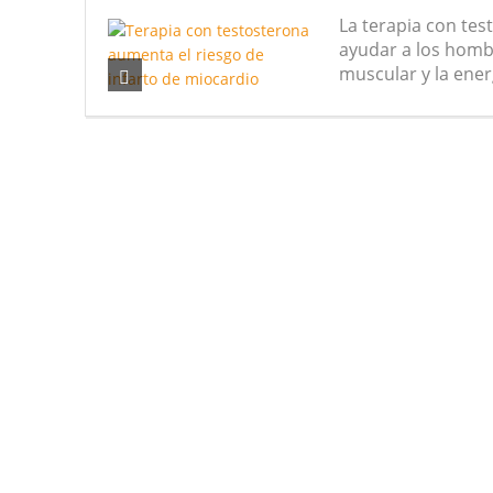
La terapia con te
Nuevas noticias sobre las dietas
ayudar a los homb
muscular y la energ