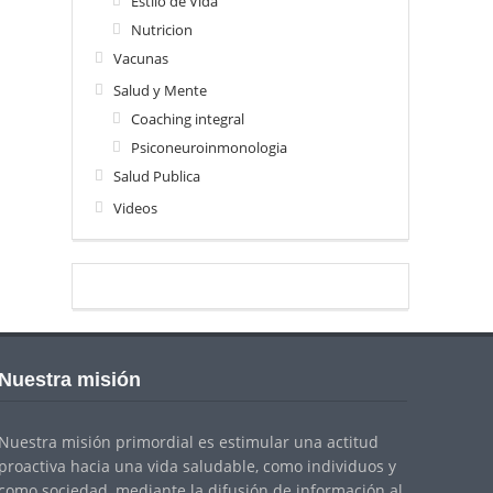
Estilo de Vida
Nutricion
Vacunas
Salud y Mente
Coaching integral
Psiconeuroinmonologia
Salud Publica
Videos
Nuestra misión
Nuestra misión primordial es estimular una actitud
proactiva hacia una vida saludable, como individuos y
como sociedad, mediante la difusión de información al