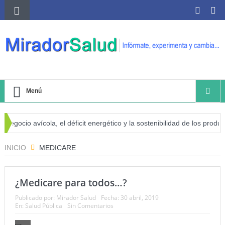
Menú
negocio avícola, el déficit energético y la sostenibilidad de los product
sgo de cáncer
INICIO
MEDICARE
¿Medicare para todos…?
Publicado por:
Mirador Salud
Fecha:
30 abril, 2019
En:
Salud Pública
Sin Comentarios