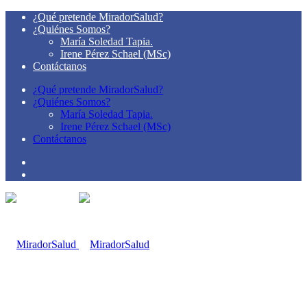
¿Qué pretende MiradorSalud?
¿Quiénes Somos?
María Soledad Tapia.
Irene Pérez Schael (MSc)
Contáctanos
¿Qué pretende MiradorSalud?
¿Quiénes Somos?
María Soledad Tapia.
Irene Pérez Schael (MSc)
Contáctanos