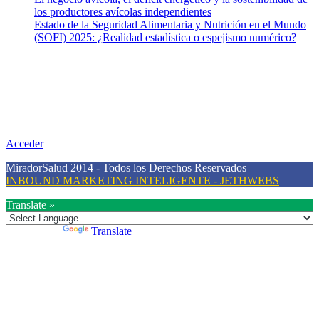
los productores avícolas independientes
Estado de la Seguridad Alimentaria y Nutrición en el Mundo
(SOFI) 2025: ¿Realidad estadística o espejismo numérico?
Nuestra misión
Nuestra misión primordial es estimular una actitud proactiva hacia
una vida saludable, como individuos y como sociedad, mediante la
difusión de información al día que promueva el desarrollo de una
mayor conciencia sobre la prevención en salud.
Acceder
MiradorSalud 2014 - Todos los Derechos Reservados
INBOUND MARKETING INTELIGENTE - JETHWEBS
Translate »
Powered by
Translate