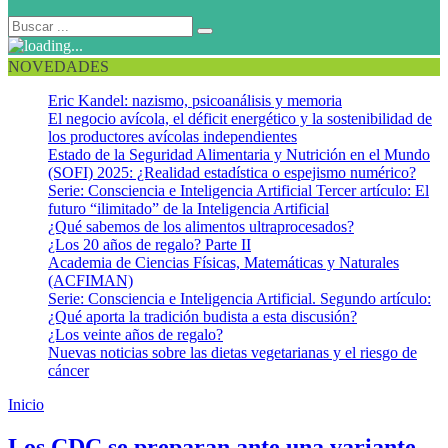
NOVEDADES
Eric Kandel: nazismo, psicoanálisis y memoria
El negocio avícola, el déficit energético y la sostenibilidad de
los productores avícolas independientes
Estado de la Seguridad Alimentaria y Nutrición en el Mundo
(SOFI) 2025: ¿Realidad estadística o espejismo numérico?
Serie: Consciencia e Inteligencia Artificial Tercer artículo: El
futuro “ilimitado” de la Inteligencia Artificial
¿Qué sabemos de los alimentos ultraprocesados?
¿Los 20 años de regalo? Parte II
Academia de Ciencias Físicas, Matemáticas y Naturales
(ACFIMAN)
Serie: Consciencia e Inteligencia Artificial. Segundo artículo:
¿Qué aporta la tradición budista a esta discusión?
¿Los veinte años de regalo?
Nuevas noticias sobre las dietas vegetarianas y el riesgo de
cáncer
Inicio
Medidas de prevención
Los CDC se preparan ante una variante