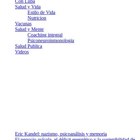
Con Lupa
Salud y Vida
Estilo de Vida
Nutricion
Vacunas
Salud y Mente
Coaching integral
Psiconeuroinmonologia
Salud Publica
Videos
¿Quiénes somos?
Somos un equipo de investigadores, profesionales de la salud y
ramas afines y de la comunicación comprometidos con la promoción
de una salud responsable. El sitio web MiradorSalud cuenta con un
equipo de colaboradores con ética, sentido crítico y responsabilidad
para abordar los temas fundamentales de nuestra página: Salud y
Vida (estilo de vida y nutrición), Vacunas, Salud Pública y Salud
Mental.
Entradas recientes
Eric Kandel: nazismo, psicoanálisis y memoria
El negocio avícola, el déficit energético y la sostenibilidad de