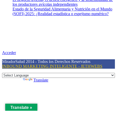
los productores avícolas independientes
Estado de la Seguridad Alimentaria y Nutrición en el Mundo
(SOFI) 2025: ¿Realidad estadística o espejismo numérico?
Nuestra misión
Nuestra misión primordial es estimular una actitud proactiva hacia
una vida saludable, como individuos y como sociedad, mediante la
difusión de información al día que promueva el desarrollo de una
mayor conciencia sobre la prevención en salud.
Acceder
MiradorSalud 2014 - Todos los Derechos Reservados
INBOUND MARKETING INTELIGENTE - JETHWEBS
Powered by
Translate
Translate »