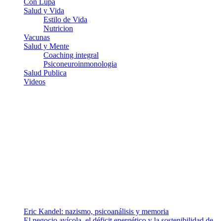
Con Lupa
Salud y Vida
Estilo de Vida
Nutricion
Vacunas
Salud y Mente
Coaching integral
Psiconeuroinmonologia
Salud Publica
Videos
¿Quiénes somos?
Somos un equipo de investigadores, profesionales de la salud y
ramas afines y de la comunicación comprometidos con la promoción
de una salud responsable. El sitio web MiradorSalud cuenta con un
equipo de colaboradores con ética, sentido crítico y responsabilidad
para abordar los temas fundamentales de nuestra página: Salud y
Vida (estilo de vida y nutrición), Vacunas, Salud Pública y Salud
Mental.
Entradas recientes
Eric Kandel: nazismo, psicoanálisis y memoria
El negocio avícola, el déficit energético y la sostenibilidad de