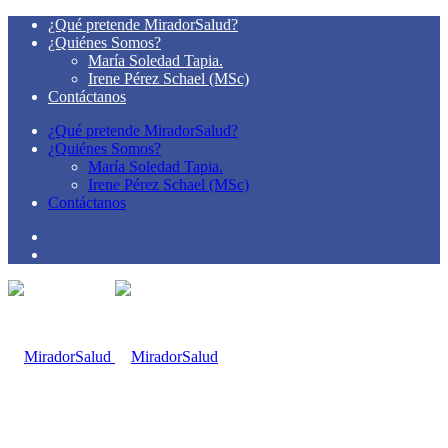
¿Qué pretende MiradorSalud?
¿Quiénes Somos?
María Soledad Tapia.
Irene Pérez Schael (MSc)
Contáctanos
¿Qué pretende MiradorSalud?
¿Quiénes Somos?
María Soledad Tapia.
Irene Pérez Schael (MSc)
Contáctanos