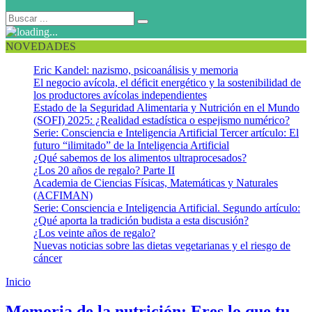
NOVEDADES
Eric Kandel: nazismo, psicoanálisis y memoria
El negocio avícola, el déficit energético y la sostenibilidad de
los productores avícolas independientes
Estado de la Seguridad Alimentaria y Nutrición en el Mundo
(SOFI) 2025: ¿Realidad estadística o espejismo numérico?
Serie: Consciencia e Inteligencia Artificial Tercer artículo: El
futuro “ilimitado” de la Inteligencia Artificial
¿Qué sabemos de los alimentos ultraprocesados?
¿Los 20 años de regalo? Parte II
Academia de Ciencias Físicas, Matemáticas y Naturales
(ACFIMAN)
Serie: Consciencia e Inteligencia Artificial. Segundo artículo:
¿Qué aporta la tradición budista a esta discusión?
¿Los veinte años de regalo?
Nuevas noticias sobre las dietas vegetarianas y el riesgo de
cáncer
Inicio
Memoria de la nutrición
Memoria de la nutrición: Eres lo que tu