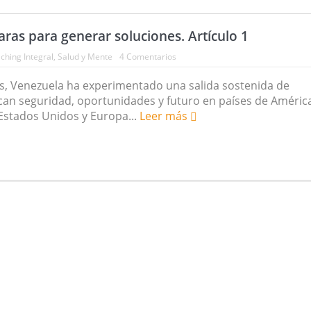
as para generar soluciones. Artículo 1
ching Integral
,
Salud y Mente
4 Comentarios
os, Venezuela ha experimentado una salida sostenida de
an seguridad, oportunidades y futuro en países de Améric
, Estados Unidos y Europa...
Leer más