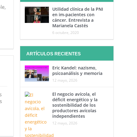
le,
Utilidad clínica de la PNI
en im-pacientes con
cáncer. Entrevista a
Marianela Castés
6 octubre, 2020
ARTÍCULOS RECIENTES
Eric Kandel: nazismo,
psicoanálisis y memoria
12 mayo, 2026
s
El negocio avícola, el
déficit energético y la
s
sostenibilidad de los
productores avícolas
independientes
12 mayo, 2026