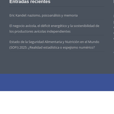
Entradas recientes
Eric Kandel: nazismo, psicoanálisis y memoria
El negocio avícola, el déficit energético y la sostenibilidad de
los productores avícolas independientes
Estado de la Seguridad Alimentaria y Nutrición en el Mundo
(SOFI) 2025: ¿Realidad estadística o espejismo numérico?