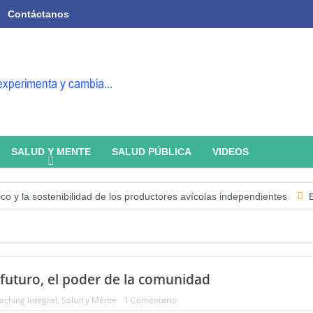
Contáctanos
SALUD Y MENTE
SALUD PÚBLICA
VIDEOS
la sostenibilidad de los productores avícolas independientes
Estado 
r futuro, el poder de la comunidad
aching Integral
,
Salud y Mente
1 Comentario