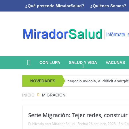
¿Qué pretende MiradorSalud?
¿Quiénes Somos?
CON LUPA
SALUD Y VIDA
VACUNAS
psicoanálisis y memoria
NOVEDADES
El negocio avícola, el déficit energético y 
INICIO
MIGRACIÓN
Serie Migración: Tejer redes, construi
Publicado por:
Mirador Salud
Fecha:
28 octubre, 2025
En:
Co