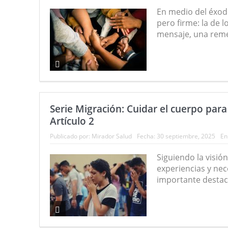
En medio del éxodo
pero firme: la de
mensaje, una remes
Serie Migración: Cuidar el cuerpo para 
Artículo 2
Publicado por:
Mirador Salud
Fecha:
30 septiembre, 2025
En
Siguiendo la visión
experiencias y nec
importante destac