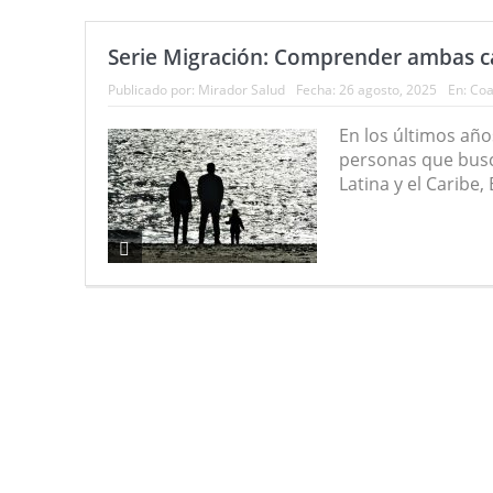
Serie Migración: Comprender ambas car
Publicado por:
Mirador Salud
Fecha:
26 agosto, 2025
En:
Coa
En los últimos añ
personas que busc
Latina y el Caribe