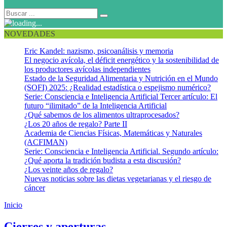
NOVEDADES
Eric Kandel: nazismo, psicoanálisis y memoria
El negocio avícola, el déficit energético y la sostenibilidad de
los productores avícolas independientes
Estado de la Seguridad Alimentaria y Nutrición en el Mundo
(SOFI) 2025: ¿Realidad estadística o espejismo numérico?
Serie: Consciencia e Inteligencia Artificial Tercer artículo: El
futuro “ilimitado” de la Inteligencia Artificial
¿Qué sabemos de los alimentos ultraprocesados?
¿Los 20 años de regalo? Parte II
Academia de Ciencias Físicas, Matemáticas y Naturales
(ACFIMAN)
Serie: Consciencia e Inteligencia Artificial. Segundo artículo:
¿Qué aporta la tradición budista a esta discusión?
¿Los veinte años de regalo?
Nuevas noticias sobre las dietas vegetarianas y el riesgo de
cáncer
Inicio
Modelo de Bridges
Cierres y aperturas