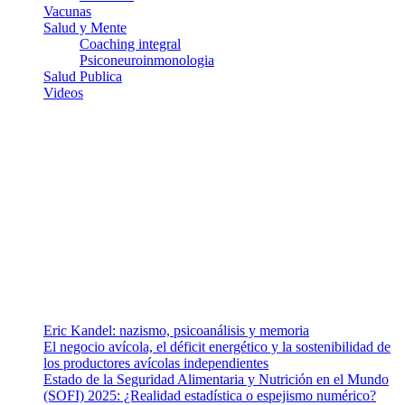
Vacunas
Salud y Mente
Coaching integral
Psiconeuroinmonologia
Salud Publica
Videos
¿Quiénes somos?
Somos un equipo de investigadores, profesionales de la salud y
ramas afines y de la comunicación comprometidos con la promoción
de una salud responsable. El sitio web MiradorSalud cuenta con un
equipo de colaboradores con ética, sentido crítico y responsabilidad
para abordar los temas fundamentales de nuestra página: Salud y
Vida (estilo de vida y nutrición), Vacunas, Salud Pública y Salud
Mental.
Entradas recientes
Eric Kandel: nazismo, psicoanálisis y memoria
El negocio avícola, el déficit energético y la sostenibilidad de
los productores avícolas independientes
Estado de la Seguridad Alimentaria y Nutrición en el Mundo
(SOFI) 2025: ¿Realidad estadística o espejismo numérico?