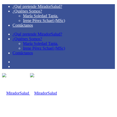
¿Qué pretende MiradorSalud?
¿Quiénes Somos?
María Soledad Tapia.
Irene Pérez Schael (MSc)
Contáctanos
¿Qué pretende MiradorSalud?
¿Quiénes Somos?
María Soledad Tapia.
Irene Pérez Schael (MSc)
Contáctanos