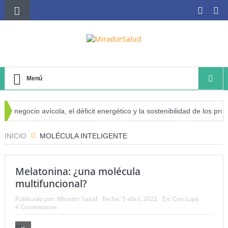
Menú
l negocio avícola, el déficit energético y la sostenibilidad de los prod
iesgo de cáncer
INICIO
MOLÉCULA INTELIGENTE
Melatonina: ¿una molécula
multifuncional?
Publicado por:
Mirador Salud
Fecha:
5 abril, 2022
En:
Con Lupa
4 Comentarios