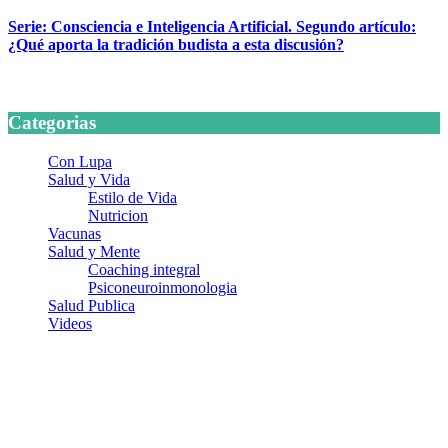
Serie: Consciencia e Inteligencia Artificial. Segundo artículo:
¿Qué aporta la tradición budista a esta discusión?
24 marzo, 2026
Categorias
Con Lupa
Salud y Vida
Estilo de Vida
Nutricion
Vacunas
Salud y Mente
Coaching integral
Psiconeuroinmonologia
Salud Publica
Videos
¿Quiénes somos?
Somos un equipo de investigadores, profesionales de la salud y
ramas afines y de la comunicación comprometidos con la promoción
de una salud responsable. El sitio web MiradorSalud cuenta con un