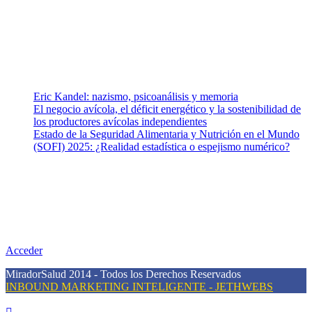
equipo de colaboradores con ética, sentido crítico y responsabilidad
para abordar los temas fundamentales de nuestra página: Salud y
Vida (estilo de vida y nutrición), Vacunas, Salud Pública y Salud
Mental.
Entradas recientes
Eric Kandel: nazismo, psicoanálisis y memoria
El negocio avícola, el déficit energético y la sostenibilidad de
los productores avícolas independientes
Estado de la Seguridad Alimentaria y Nutrición en el Mundo
(SOFI) 2025: ¿Realidad estadística o espejismo numérico?
Nuestra misión
Nuestra misión primordial es estimular una actitud proactiva hacia
una vida saludable, como individuos y como sociedad, mediante la
difusión de información al día que promueva el desarrollo de una
mayor conciencia sobre la prevención en salud.
Acceder
MiradorSalud 2014 - Todos los Derechos Reservados
INBOUND MARKETING INTELIGENTE - JETHWEBS