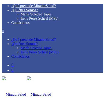
¿Qué pretende MiradorSalud?
¿Quiénes Somos?
María Soledad Tapia.
Irene Pérez Schael (MSc)
Contáctanos
¿Qué pretende MiradorSalud?
¿Quiénes Somos?
María Soledad Tapia.
Irene Pérez Schael (MSc)
Contáctanos