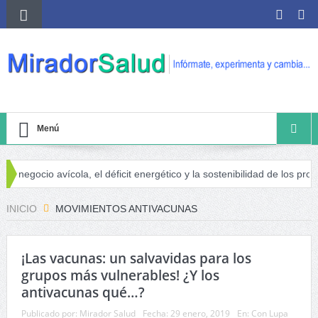
Menú
l negocio avícola, el déficit energético y la sostenibilidad de los produ
iesgo de cáncer
INICIO
MOVIMIENTOS ANTIVACUNAS
¡Las vacunas: un salvavidas para los
grupos más vulnerables! ¿Y los
antivacunas qué…?
Publicado por:
Mirador Salud
Fecha:
29 enero, 2019
En:
Con Lupa