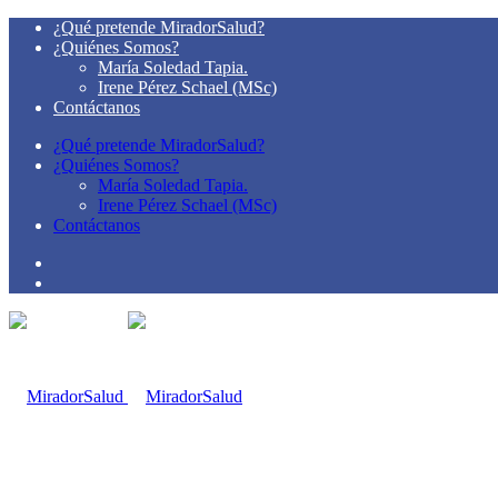
¿Qué pretende MiradorSalud?
¿Quiénes Somos?
María Soledad Tapia.
Irene Pérez Schael (MSc)
Contáctanos
¿Qué pretende MiradorSalud?
¿Quiénes Somos?
María Soledad Tapia.
Irene Pérez Schael (MSc)
Contáctanos