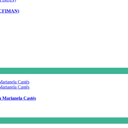
 (ACFIMAN)
 a Marianela Castés