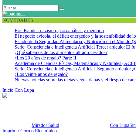
NOVEDADES
Eric Kandel: nazismo, psicoanálisis y memoria
El negocio avícola, el déficit energético y la sostenibilidad de 
Estado de la Seguridad Alimentaria y Nutrición en el Mundo (S
Serie: Consciencia e Inteligencia Artificial Tercer artículo: El fu
¿Qué sabemos de los alimentos ultraprocesados?
¿Los 20 años de regalo? Parte II
Academia de Ciencias Físicas, Matemáticas y Naturales (AC
Serie: Consciencia e Inteligencia Artificial. Segundo artículo: ¿
¿Los veinte años de regalo?
Nuevas noticias sobre las dietas vegetarianas y el riesgo de cán
Inicio
Con Lupa
¡Las vacunas: un salvavidas para los grupos más vu
¡Las vacunas: un salvavidas pa
Publicado por:
Mirador Salud
Fecha:
29 enero, 2019
En:
Con Lupa
Sin
Imprimir
Correo Electrónico