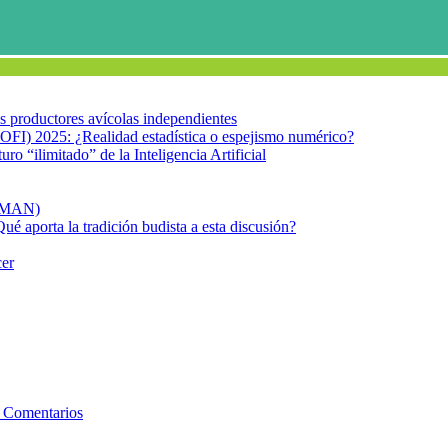
los productores avícolas independientes
OFI) 2025: ¿Realidad estadística o espejismo numérico?
turo “ilimitado” de la Inteligencia Artificial
FIMAN)
Qué aporta la tradición budista a esta discusión?
cer
lnerables! ¿Y los antivacunas qué…?
ra los grupos más vulnerables! ¿
 Comentarios