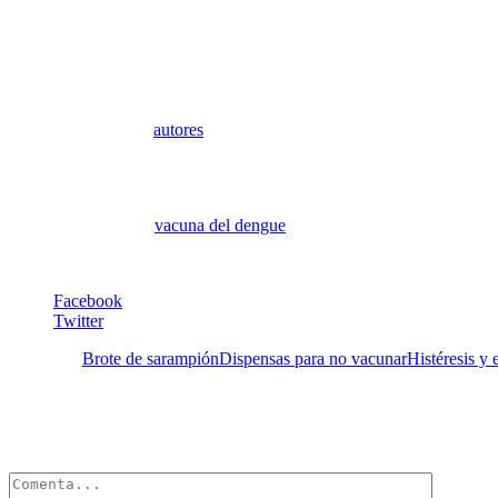
Partiendo del papel que juegan factores sociales en la epidemiología 
Inglaterra, cuando su cobertura pasó de 30 a 91%, hecho que solo deb
La aparición de histéresis ha sido estudiada en las propiedades magné
contexto de salud pública.
Comenta uno de los
autores
: “La mera fuerza de los argumentos fáctic
Ahora, ¿cómo romper el ciclo de la histéresis? Los autores recomie
real porque
al vacunarme yo y a mis hijos estoy protegiendo a ter
Nota: Ver caso de la
vacuna del dengue
.
Irene Pérez Schael
Facebook
Twitter
Etiquetas:
Brote de sarampión
Dispensas para no vacunar
Histéresis y
Deja un Comentario
Tu dirección de correo electrónico no será publicada.
Los campos obli