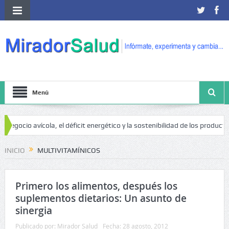
Menú
egocio avícola, el déficit energético y la sostenibilidad de los productore
go de cáncer
INICIO
MULTIVITAMÍNICOS
Primero los alimentos, después los
suplementos dietarios: Un asunto de
sinergia
Publicado por:
Mirador Salud
Fecha:
28 agosto, 2012