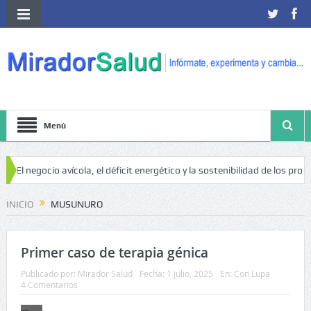
Menú
El negocio avícola, el déficit energético y la sostenibilidad de los produc
INICIO
MUSUNURO
Primer caso de terapia génica
Publicado por:
Mirador Salud
Fecha:
1 julio, 2025
En:
Con Lupa
4 Comentarios