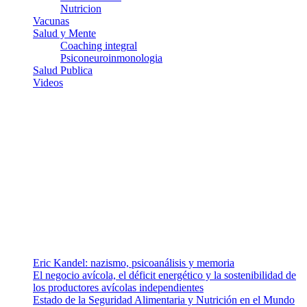
Nutricion
Vacunas
Salud y Mente
Coaching integral
Psiconeuroinmonologia
Salud Publica
Videos
¿Quiénes somos?
Somos un equipo de investigadores, profesionales de la salud y
ramas afines y de la comunicación comprometidos con la promoción
de una salud responsable. El sitio web MiradorSalud cuenta con un
equipo de colaboradores con ética, sentido crítico y responsabilidad
para abordar los temas fundamentales de nuestra página: Salud y
Vida (estilo de vida y nutrición), Vacunas, Salud Pública y Salud
Mental.
Entradas recientes
Eric Kandel: nazismo, psicoanálisis y memoria
El negocio avícola, el déficit energético y la sostenibilidad de
los productores avícolas independientes
Estado de la Seguridad Alimentaria y Nutrición en el Mundo