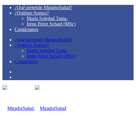
¿Qué pretende MiradorSalud?
¿Quiénes Somos?
María Soledad Tapia.
Irene Pérez Schael (MSc)
Contáctanos
¿Qué pretende MiradorSalud?
¿Quiénes Somos?
María Soledad Tapia.
Irene Pérez Schael (MSc)
Contáctanos