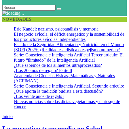
NOVEDADES
Eric Kandel: nazismo, psicoanálisis y memoria
El negocio avícola, el déficit energético y la sostenibilidad de
los productores avícolas independientes
Estado de la Seguridad Alimentaria y Nutrición en el Mundo
(SOFI) 2025: ¿Realidad estadística o espejismo numérico?
Serie: Consciencia e Inteligencia Artificial Tercer artículo: El
futuro “ilimitado” de la Inteligencia Artificial
¿Qué sabemos de los alimentos ultraprocesados?
¿Los 20 años de regalo? Parte II
Academia de Ciencias Físicas, Matemáticas y Naturales
(ACFIMAN)
Serie: Consciencia e Inteligencia Artificial. Segundo artículo:
¿Qué aporta la tradición budista a esta discusión?
¿Los veinte años de regalo?
Nuevas noticias sobre las dietas vegetarianas y el riesgo de
cáncer
Inicio
Narrativa transmedia
La narrativa transmedia en Salud