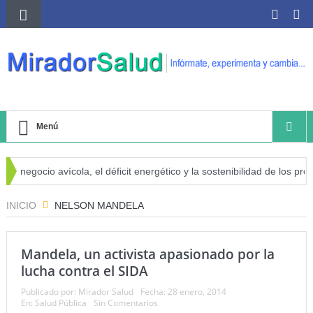
Menú
l negocio avícola, el déficit energético y la sostenibilidad de los prod
iesgo de cáncer
INICIO
NELSON MANDELA
Mandela, un activista apasionado por la
lucha contra el SIDA
Publicado por:
Mirador Salud
Fecha:
28 enero, 2014
En:
Salud Pública
Sin Comentarios