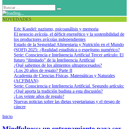
NOVEDADES
Eric Kandel: nazismo, psicoanálisis y memoria
El negocio avícola, el déficit energético y la sostenibilidad de
los productores avícolas independientes
Estado de la Seguridad Alimentaria y Nutrición en el Mundo
(SOFI) 2025: ¿Realidad estadística o espejismo numérico?
Serie: Consciencia e Inteligencia Artificial Tercer artículo: El
futuro “ilimitado” de la Inteligencia Artificial
¿Qué sabemos de los alimentos ultraprocesados?
¿Los 20 años de regalo? Parte II
Academia de Ciencias Físicas, Matemáticas y Naturales
(ACFIMAN)
Serie: Consciencia e Inteligencia Artificial. Segundo artículo:
¿Qué aporta la tradición budista a esta discusión?
¿Los veinte años de regalo?
Nuevas noticias sobre las dietas vegetarianas y el riesgo de
cáncer
Inicio
Neurociencia y mindfulness
Mindfulness: un entrenamiento para ser