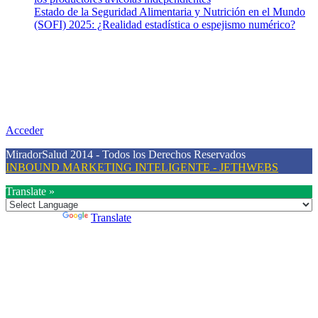
Estado de la Seguridad Alimentaria y Nutrición en el Mundo
(SOFI) 2025: ¿Realidad estadística o espejismo numérico?
Nuestra misión
Nuestra misión primordial es estimular una actitud proactiva hacia
una vida saludable, como individuos y como sociedad, mediante la
difusión de información al día que promueva el desarrollo de una
mayor conciencia sobre la prevención en salud.
Acceder
MiradorSalud 2014 - Todos los Derechos Reservados
INBOUND MARKETING INTELIGENTE - JETHWEBS
Translate »
Powered by
Translate