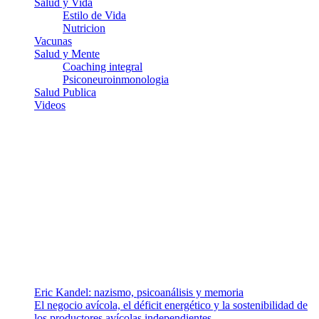
Salud y Vida
Estilo de Vida
Nutricion
Vacunas
Salud y Mente
Coaching integral
Psiconeuroinmonologia
Salud Publica
Videos
¿Quiénes somos?
Somos un equipo de investigadores, profesionales de la salud y
ramas afines y de la comunicación comprometidos con la promoción
de una salud responsable. El sitio web MiradorSalud cuenta con un
equipo de colaboradores con ética, sentido crítico y responsabilidad
para abordar los temas fundamentales de nuestra página: Salud y
Vida (estilo de vida y nutrición), Vacunas, Salud Pública y Salud
Mental.
Entradas recientes
Eric Kandel: nazismo, psicoanálisis y memoria
El negocio avícola, el déficit energético y la sostenibilidad de
los productores avícolas independientes