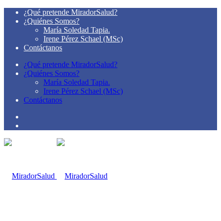
¿Qué pretende MiradorSalud?
¿Quiénes Somos?
María Soledad Tapia.
Irene Pérez Schael (MSc)
Contáctanos
¿Qué pretende MiradorSalud?
¿Quiénes Somos?
María Soledad Tapia.
Irene Pérez Schael (MSc)
Contáctanos