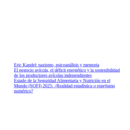
Somos un equipo de investigadores, profesionales de la salud y
ramas afines y de la comunicación comprometidos con la
promoción de una salud responsable. El sitio web MiradorSalud
cuenta con un equipo de colaboradores con ética, sentido crítico y
responsabilidad para abordar los temas fundamentales de nuestra
página: Salud y Vida (estilo de vida y nutrición), Vacunas, Salud
Pública y Salud Mental.
Entradas recientes
Eric Kandel: nazismo, psicoanálisis y memoria
El negocio avícola, el déficit energético y la sostenibilidad
de los productores avícolas independientes
Estado de la Seguridad Alimentaria y Nutrición en el
Mundo (SOFI) 2025: ¿Realidad estadística o espejismo
numérico?
Nuestra misión
Nuestra misión primordial es estimular una actitud proactiva hacia
una vida saludable, como individuos y como sociedad, mediante