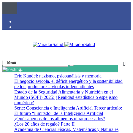
Menú
Eric Kandel: nazismo, psicoanálisis y memoria
El negocio avícola, el déficit energético y la sostenibilidad
de los productores avícolas independientes
Estado de la Seguridad Alimentaria y Nutrición en el
Mundo (SOFI) 2025: ¿Realidad estadística o espejismo
numérico?
Serie: Consciencia e Inteligencia Artificial Tercer artículo:
El futuro “ilimitado” de la Inteligencia Artificial
¿Qué sabemos de los alimentos ultraprocesados?
¿Los 20 años de regalo? Parte II
Academia de Ciencias Físicas, Matemáticas y Naturales