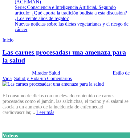
(ACFIMAN)
Serie: Consciencia e Inteligencia Artificial. Segundo
artículo: ¿Qué aporta la tradición budista a esta discusión?
¿Los veinte años de regalo?
Nuevas noticias sobre las dietas vegetarianas y el riesgo de
cáncer
Inicio
Nitrosamina
Las carnes procesadas: una amenaza para
la salud
Publicado por:
Mirador Salud
Fecha:
12 marzo, 2013
En:
Estilo de
Vida
,
Salud y Vida
Sin Comentarios
El consumo de dietas con un elevado contenido de carnes
procesadas como el jamón, las salchichas, el tocino y el salami se
asocia a un aumento de la incidencia de enfermedad
cardiovascular,...
Leer más
Videos