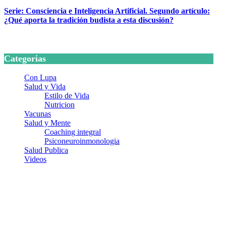
Serie: Consciencia e Inteligencia Artificial. Segundo artículo:
¿Qué aporta la tradición budista a esta discusión?
24 marzo, 2026
Categorias
Con Lupa
Salud y Vida
Estilo de Vida
Nutricion
Vacunas
Salud y Mente
Coaching integral
Psiconeuroinmonologia
Salud Publica
Videos
¿Quiénes somos?