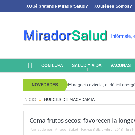
¿Qué pretende MiradorSalud?
¿Quiénes Somos?
CON LUPA
SALUD Y VIDA
VACUNAS
psicoanálisis y memoria
NOVEDADES
El negocio avícola, el déficit energético y
INICIO
NUECES DE MACADAMIA
Coma frutos secos: favorecen la longe
Publicado por:
Mirador Salud
Fecha:
3 diciembre, 2013
En:
N