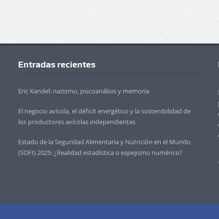
Entradas recientes
Eric Kandel: nazismo, psicoanálisis y memoria
El negocio avícola, el déficit energético y la sostenibilidad de
los productores avícolas independientes
Estado de la Seguridad Alimentaria y Nutrición en el Mundo
(SOFI) 2025: ¿Realidad estadística o espejismo numérico?