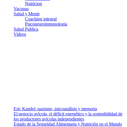
Nutricion
Vacunas
Salud y Mente
Coaching integral
Psiconeuroinmonologia
Salud Publica
Videos
¿Quiénes somos?
Somos un equipo de investigadores, profesionales de la salud y
ramas afines y de la comunicación comprometidos con la promoción
de una salud responsable. El sitio web MiradorSalud cuenta con un
equipo de colaboradores con ética, sentido crítico y responsabilidad
para abordar los temas fundamentales de nuestra página: Salud y
Vida (estilo de vida y nutrición), Vacunas, Salud Pública y Salud
Mental.
Entradas recientes
Eric Kandel: nazismo, psicoanálisis y memoria
El negocio avícola, el déficit energético y la sostenibilidad de
los productores avícolas independientes
Estado de la Seguridad Alimentaria y Nutrición en el Mundo