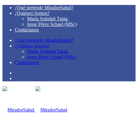
¿Qué pretende MiradorSalud?
¿Quiénes Somos?
María Soledad Tapia.
Irene Pérez Schael (MSc)
Contáctanos
¿Qué pretende MiradorSalud?
¿Quiénes Somos?
María Soledad Tapia.
Irene Pérez Schael (MSc)
Contáctanos