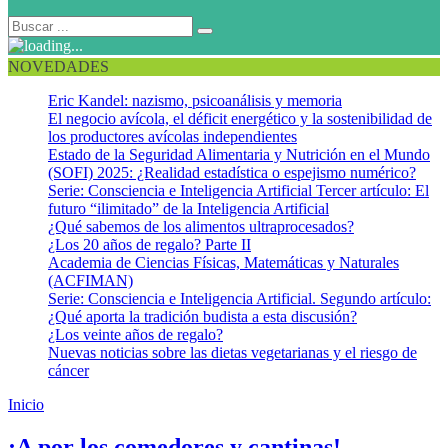
NOVEDADES
Eric Kandel: nazismo, psicoanálisis y memoria
El negocio avícola, el déficit energético y la sostenibilidad de
los productores avícolas independientes
Estado de la Seguridad Alimentaria y Nutrición en el Mundo
(SOFI) 2025: ¿Realidad estadística o espejismo numérico?
Serie: Consciencia e Inteligencia Artificial Tercer artículo: El
futuro “ilimitado” de la Inteligencia Artificial
¿Qué sabemos de los alimentos ultraprocesados?
¿Los 20 años de regalo? Parte II
Academia de Ciencias Físicas, Matemáticas y Naturales
(ACFIMAN)
Serie: Consciencia e Inteligencia Artificial. Segundo artículo:
¿Qué aporta la tradición budista a esta discusión?
¿Los veinte años de regalo?
Nuevas noticias sobre las dietas vegetarianas y el riesgo de
cáncer
Inicio
Nutrition Standards
¡A por los comedores y cantinas!