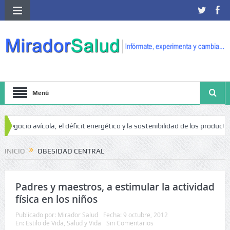
Menú
egocio avícola, el déficit energético y la sostenibilidad de los productore
go de cáncer
INICIO
OBESIDAD CENTRAL
Padres y maestros, a estimular la actividad
física en los niños
Publicado por:
Mirador Salud
Fecha:
9 octubre, 2012
En:
Estilo de Vida
,
Salud y Vida
Sin Comentarios