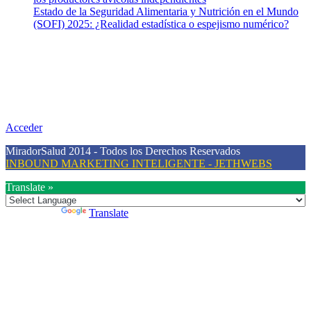
Estado de la Seguridad Alimentaria y Nutrición en el Mundo
(SOFI) 2025: ¿Realidad estadística o espejismo numérico?
Nuestra misión
Nuestra misión primordial es estimular una actitud proactiva hacia
una vida saludable, como individuos y como sociedad, mediante la
difusión de información al día que promueva el desarrollo de una
mayor conciencia sobre la prevención en salud.
Acceder
MiradorSalud 2014 - Todos los Derechos Reservados
INBOUND MARKETING INTELIGENTE - JETHWEBS
Translate »
Powered by
Translate