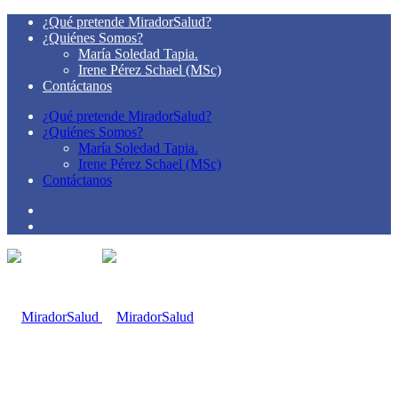
¿Qué pretende MiradorSalud?
¿Quiénes Somos?
María Soledad Tapia.
Irene Pérez Schael (MSc)
Contáctanos
¿Qué pretende MiradorSalud?
¿Quiénes Somos?
María Soledad Tapia.
Irene Pérez Schael (MSc)
Contáctanos