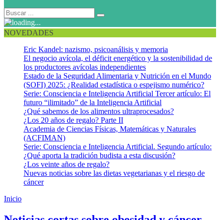
NOVEDADES
Eric Kandel: nazismo, psicoanálisis y memoria
El negocio avícola, el déficit energético y la sostenibilidad de
los productores avícolas independientes
Estado de la Seguridad Alimentaria y Nutrición en el Mundo
(SOFI) 2025: ¿Realidad estadística o espejismo numérico?
Serie: Consciencia e Inteligencia Artificial Tercer artículo: El
futuro “ilimitado” de la Inteligencia Artificial
¿Qué sabemos de los alimentos ultraprocesados?
¿Los 20 años de regalo? Parte II
Academia de Ciencias Físicas, Matemáticas y Naturales
(ACFIMAN)
Serie: Consciencia e Inteligencia Artificial. Segundo artículo:
¿Qué aporta la tradición budista a esta discusión?
¿Los veinte años de regalo?
Nuevas noticias sobre las dietas vegetarianas y el riesgo de
cáncer
Inicio
Obesidad y cáncer
Noticias cortas sobre obesidad y cáncer,