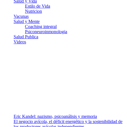
Salud y Vida
Estilo de Vida
Nutricion
Vacunas
Salud y Mente
Coaching integral
Psiconeuroinmonologia
Salud Publica
Videos
¿Quiénes somos?
Somos un equipo de investigadores, profesionales de la salud y
ramas afines y de la comunicación comprometidos con la promoción
de una salud responsable. El sitio web MiradorSalud cuenta con un
equipo de colaboradores con ética, sentido crítico y responsabilidad
para abordar los temas fundamentales de nuestra página: Salud y
Vida (estilo de vida y nutrición), Vacunas, Salud Pública y Salud
Mental.
Entradas recientes
Eric Kandel: nazismo, psicoanálisis y memoria
El negocio avícola, el déficit energético y la sostenibilidad de
los productores avícolas independientes