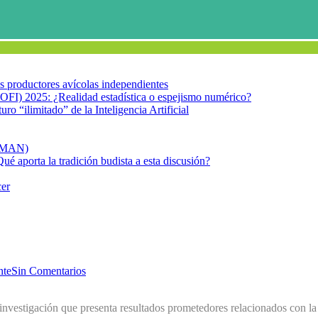
los productores avícolas independientes
OFI) 2025: ¿Realidad estadística o espejismo numérico?
turo “ilimitado” de la Inteligencia Artificial
FIMAN)
Qué aporta la tradición budista a esta discusión?
cer
nte
Sin Comentarios
investigación que presenta resultados prometedores relacionados con l