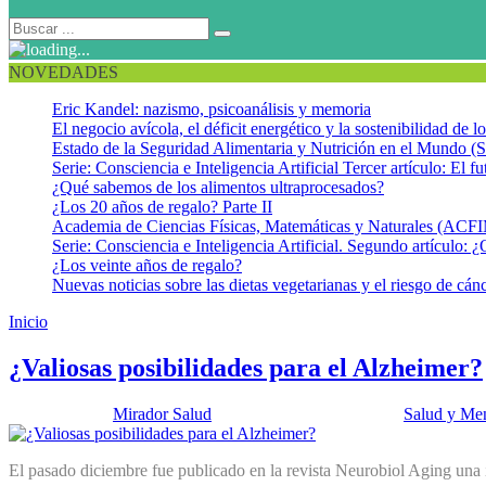
NOVEDADES
Eric Kandel: nazismo, psicoanálisis y memoria
El negocio avícola, el déficit energético y la sostenibilidad de 
Estado de la Seguridad Alimentaria y Nutrición en el Mundo (S
Serie: Consciencia e Inteligencia Artificial Tercer artículo: El fu
¿Qué sabemos de los alimentos ultraprocesados?
¿Los 20 años de regalo? Parte II
Academia de Ciencias Físicas, Matemáticas y Naturales (AC
Serie: Consciencia e Inteligencia Artificial. Segundo artículo: ¿
¿Los veinte años de regalo?
Nuevas noticias sobre las dietas vegetarianas y el riesgo de cán
Inicio
Ovillos interneuronales
¿Valiosas posibilidades para el Alzheimer?
Publicado por:
Mirador Salud
Fecha:
14 febrero, 2017
En:
Salud y Me
El pasado diciembre fue publicado en la revista Neurobiol Aging una 