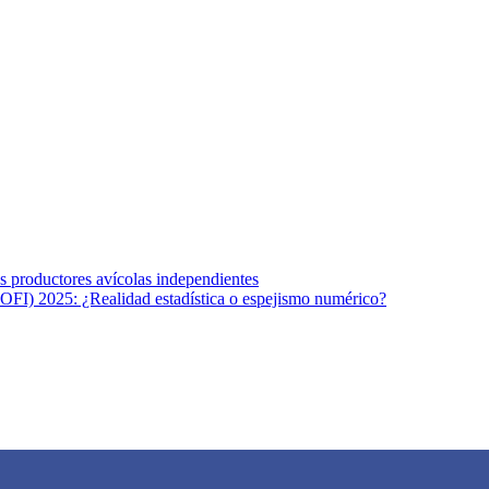
s afines y de la comunicación comprometidos con la promoción de una s
r los temas fundamentales de nuestra página: Salud y Vida (estilo de vi
los productores avícolas independientes
OFI) 2025: ¿Realidad estadística o espejismo numérico?
na vida saludable, como individuos y como sociedad, mediante la difusi