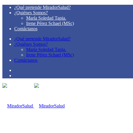
¿Qué pretende MiradorSalud?
¿Quiénes Somos?
María Soledad Tapia.
Irene Pérez Schael (MSc)
Contáctanos
¿Qué pretende MiradorSalud?
¿Quiénes Somos?
María Soledad Tapia.
Irene Pérez Schael (MSc)
Contáctanos