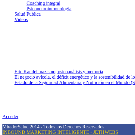
Coaching integral
Psiconeuroinmonologia
Salud Publica
Videos
¿Quiénes somos?
Somos un equipo de investigadores, profesionales de la salud y rama
colaboradores con ética, sentido crítico y responsabilidad para aborda
Entradas recientes
Eric Kandel: nazismo, psicoanálisis y memoria
El negocio avícola, el déficit energético y la sostenibilidad de 
Estado de la Seguridad Alimentaria y Nutrición en el Mundo (S
Nuestra misión
Nuestra misión primordial es estimular una actitud proactiva hacia u
conciencia sobre la prevención en salud.
Acceder
MiradorSalud 2014 - Todos los Derechos Reservados
INBOUND MARKETING INTELIGENTE - JETHWEBS