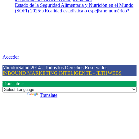
Estado de la Seguridad Alimentaria y Nutrición en el Mundo
(SOFI) 2025: ¿Realidad estadística o espejismo numérico?
Nuestra misión
Nuestra misión primordial es estimular una actitud proactiva hacia
una vida saludable, como individuos y como sociedad, mediante la
difusión de información al día que promueva el desarrollo de una
mayor conciencia sobre la prevención en salud.
Acceder
MiradorSalud 2014 - Todos los Derechos Reservados
INBOUND MARKETING INTELIGENTE - JETHWEBS
Translate »
Powered by
Translate