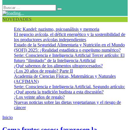
NOVEDADES
Eric Kandel: nazismo, psicoanálisis y memoria
El negocio avícola, el déficit energético y la sostenibilidad de
los productores avícolas independientes
Estado de la Seguridad Alimentaria y Nutrición en el Mundo
(SOFI) 2025: ¿Realidad estadística o espejismo numérico?
Serie: Consciencia e Inteligencia Artificial Tercer artículo: El
futuro “ilimitado” de la Inteligencia Artificial
¿Qué sabemos de los alimentos ultraprocesados?
¿Los 20 años de regalo? Parte II
Academia de Ciencias Físicas, Matemáticas y Naturales
(ACFIMAN)
Serie: Consciencia e Inteligencia Artificial. Segundo artículo:
¿Qué aporta la tradición budista a esta discusión?
¿Los veinte años de regalo?
Nuevas noticias sobre las dietas vegetarianas y el riesgo de
cáncer
Inicio
Pacanas
Coma frutos secos: favorecen la