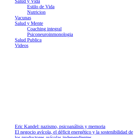
Salud y Vida
Estilo de Vida
Nutricion
Vacunas
Salud y Mente
Coaching integral
Psiconeuroinmonologia
Salud Publica
Videos
¿Quiénes somos?
Somos un equipo de investigadores, profesionales de la salud y
ramas afines y de la comunicación comprometidos con la promoción
de una salud responsable. El sitio web MiradorSalud cuenta con un
equipo de colaboradores con ética, sentido crítico y responsabilidad
para abordar los temas fundamentales de nuestra página: Salud y
Vida (estilo de vida y nutrición), Vacunas, Salud Pública y Salud
Mental.
Entradas recientes
Eric Kandel: nazismo, psicoanálisis y memoria
El negocio avícola, el déficit energético y la sostenibilidad de
los productores avícolas independientes