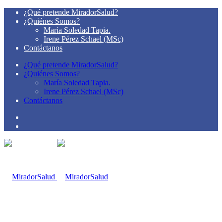
¿Qué pretende MiradorSalud?
¿Quiénes Somos?
María Soledad Tapia.
Irene Pérez Schael (MSc)
Contáctanos
¿Qué pretende MiradorSalud?
¿Quiénes Somos?
María Soledad Tapia.
Irene Pérez Schael (MSc)
Contáctanos