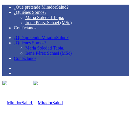
¿Qué pretende MiradorSalud?
¿Quiénes Somos?
María Soledad Tapia.
Irene Pérez Schael (MSc)
Contáctanos
¿Qué pretende MiradorSalud?
¿Quiénes Somos?
María Soledad Tapia.
Irene Pérez Schael (MSc)
Contáctanos