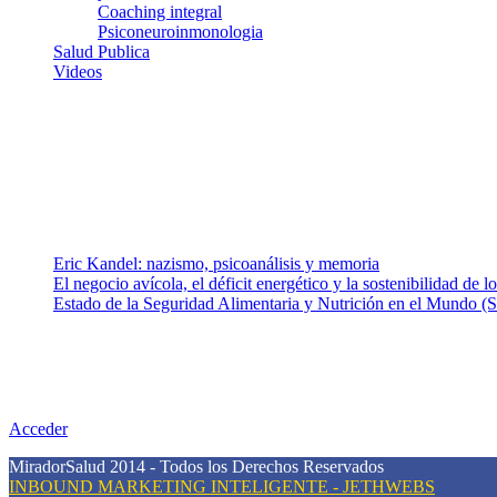
Coaching integral
Psiconeuroinmonologia
Salud Publica
Videos
¿Quiénes somos?
Somos un equipo de investigadores, profesionales de la salud y rama
colaboradores con ética, sentido crítico y responsabilidad para aborda
Entradas recientes
Eric Kandel: nazismo, psicoanálisis y memoria
El negocio avícola, el déficit energético y la sostenibilidad de 
Estado de la Seguridad Alimentaria y Nutrición en el Mundo (S
Nuestra misión
Nuestra misión primordial es estimular una actitud proactiva hacia u
conciencia sobre la prevención en salud.
Acceder
MiradorSalud 2014 - Todos los Derechos Reservados
INBOUND MARKETING INTELIGENTE - JETHWEBS