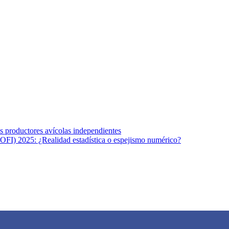
s afines y de la comunicación comprometidos con la promoción de una s
r los temas fundamentales de nuestra página: Salud y Vida (estilo de vi
los productores avícolas independientes
OFI) 2025: ¿Realidad estadística o espejismo numérico?
na vida saludable, como individuos y como sociedad, mediante la difusi