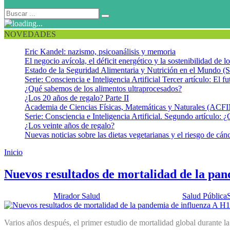
NOVEDADES
Eric Kandel: nazismo, psicoanálisis y memoria
El negocio avícola, el déficit energético y la sostenibilidad de 
Estado de la Seguridad Alimentaria y Nutrición en el Mundo (S
Serie: Consciencia e Inteligencia Artificial Tercer artículo: El fu
¿Qué sabemos de los alimentos ultraprocesados?
¿Los 20 años de regalo? Parte II
Academia de Ciencias Físicas, Matemáticas y Naturales (AC
Serie: Consciencia e Inteligencia Artificial. Segundo artículo: ¿
¿Los veinte años de regalo?
Nuevas noticias sobre las dietas vegetarianas y el riesgo de cán
Inicio
Pandemia 2009
Nuevos resultados de mortalidad de la pa
Publicado por:
Mirador Salud
Fecha:
10 julio, 2012
En:
Salud Pública
Varios años después, el primer estudio de mortalidad global durante