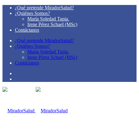
¿Qué pretende MiradorSalud?
¿Quiénes Somos?
María Soledad Tapia.
Irene Pérez Schael (MSc)
Contáctanos
¿Qué pretende MiradorSalud?
¿Quiénes Somos?
María Soledad Tapia.
Irene Pérez Schael (MSc)
Contáctanos