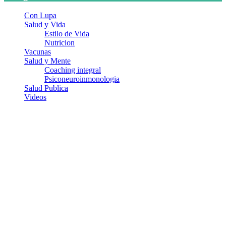
Con Lupa
Salud y Vida
Estilo de Vida
Nutricion
Vacunas
Salud y Mente
Coaching integral
Psiconeuroinmonologia
Salud Publica
Videos
¿Quiénes somos?
Somos un equipo de investigadores, profesionales de la salud y
ramas afines y de la comunicación comprometidos con la promoción
de una salud responsable. El sitio web MiradorSalud cuenta con un
equipo de colaboradores con ética, sentido crítico y responsabilidad
para abordar los temas fundamentales de nuestra página: Salud y
Vida (estilo de vida y nutrición), Vacunas, Salud Pública y Salud
Mental.
Entradas recientes