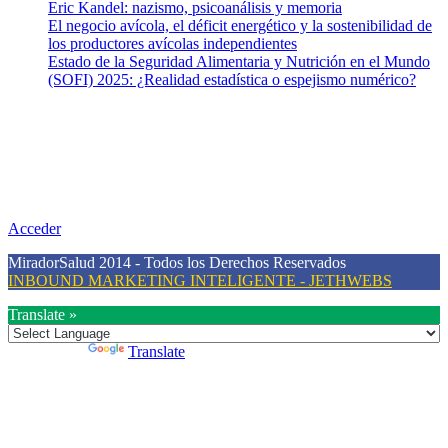
Eric Kandel: nazismo, psicoanálisis y memoria
El negocio avícola, el déficit energético y la sostenibilidad de
los productores avícolas independientes
Estado de la Seguridad Alimentaria y Nutrición en el Mundo
(SOFI) 2025: ¿Realidad estadística o espejismo numérico?
Nuestra misión
Nuestra misión primordial es estimular una actitud proactiva hacia
una vida saludable, como individuos y como sociedad, mediante la
difusión de información al día que promueva el desarrollo de una
mayor conciencia sobre la prevención en salud.
Acceder
MiradorSalud 2014 - Todos los Derechos Reservados
INBOUND MARKETING INTELIGENTE - JETHWEBS
Translate »
Powered by
Translate