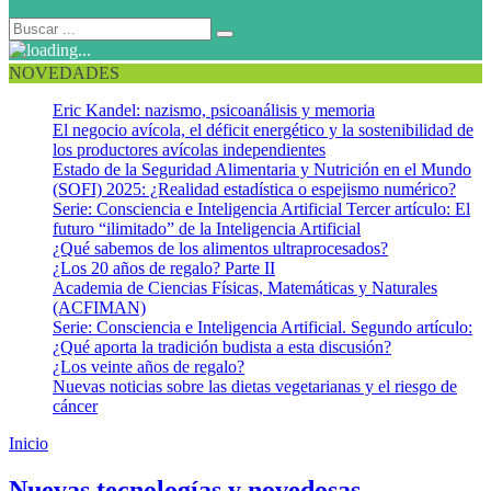
NOVEDADES
Eric Kandel: nazismo, psicoanálisis y memoria
El negocio avícola, el déficit energético y la sostenibilidad de
los productores avícolas independientes
Estado de la Seguridad Alimentaria y Nutrición en el Mundo
(SOFI) 2025: ¿Realidad estadística o espejismo numérico?
Serie: Consciencia e Inteligencia Artificial Tercer artículo: El
futuro “ilimitado” de la Inteligencia Artificial
¿Qué sabemos de los alimentos ultraprocesados?
¿Los 20 años de regalo? Parte II
Academia de Ciencias Físicas, Matemáticas y Naturales
(ACFIMAN)
Serie: Consciencia e Inteligencia Artificial. Segundo artículo:
¿Qué aporta la tradición budista a esta discusión?
¿Los veinte años de regalo?
Nuevas noticias sobre las dietas vegetarianas y el riesgo de
cáncer
Inicio
Parches para repeler mosquitos
Nuevas tecnologías y novedosas