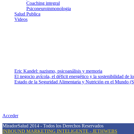
Coaching integral
Psiconeuroinmonologia
Salud Publica
Videos
¿Quiénes somos?
Somos un equipo de investigadores, profesionales de la salud y rama
colaboradores con ética, sentido crítico y responsabilidad para aborda
Entradas recientes
Eric Kandel: nazismo, psicoanálisis y memoria
El negocio avícola, el déficit energético y la sostenibilidad de 
Estado de la Seguridad Alimentaria y Nutrición en el Mundo (S
Nuestra misión
Nuestra misión primordial es estimular una actitud proactiva hacia u
conciencia sobre la prevención en salud.
Acceder
MiradorSalud 2014 - Todos los Derechos Reservados
INBOUND MARKETING INTELIGENTE - JETHWEBS