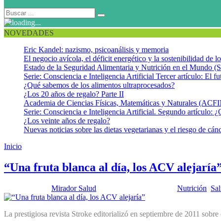
NOVEDADES
Eric Kandel: nazismo, psicoanálisis y memoria
El negocio avícola, el déficit energético y la sostenibilidad de 
Estado de la Seguridad Alimentaria y Nutrición en el Mundo (S
Serie: Consciencia e Inteligencia Artificial Tercer artículo: El fu
¿Qué sabemos de los alimentos ultraprocesados?
¿Los 20 años de regalo? Parte II
Academia de Ciencias Físicas, Matemáticas y Naturales (AC
Serie: Consciencia e Inteligencia Artificial. Segundo artículo: ¿
¿Los veinte años de regalo?
Nuevas noticias sobre las dietas vegetarianas y el riesgo de cán
Inicio
Pera
“Una fruta blanca al día, los ACV alejaría
Publicado por:
Mirador Salud
Fecha:
12 junio, 2012
En:
Nutrición
,
Sal
La prestigiosa revista Stroke editorializó en septiembre de 2011 sobr