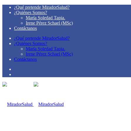
¿Qué pretende MiradorSalud?
¿Quiénes Somos?
María Soledad Tapia.
Irene Pérez Schael (MSc)
Contáctanos
¿Qué pretende MiradorSalud?
¿Quiénes Somos?
María Soledad Tapia.
Irene Pérez Schael (MSc)
Contáctanos