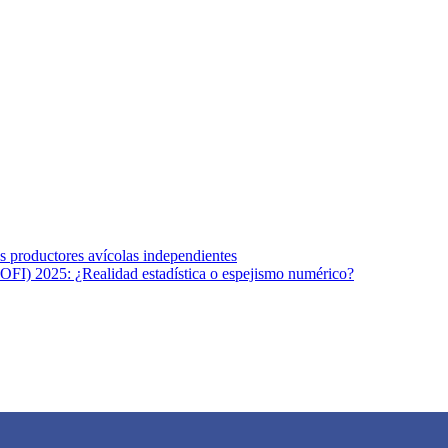
s afines y de la comunicación comprometidos con la promoción de una s
r los temas fundamentales de nuestra página: Salud y Vida (estilo de vi
los productores avícolas independientes
OFI) 2025: ¿Realidad estadística o espejismo numérico?
na vida saludable, como individuos y como sociedad, mediante la difusi