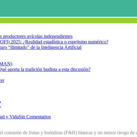
los productores avícolas independientes
OFI) 2025: ¿Realidad estadística o espejismo numérico?
turo “ilimitado” de la Inteligencia Artificial
FIMAN)
Qué aporta la tradición budista a esta discusión?
cer
”
ud y Vida
Sin Comentarios
e el consumo de frutas y hortalizas (F&H) blancas y un menor riesgo de 