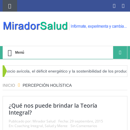
Menú
gocio avícola, el déficit energético y la sostenibilidad de los producto
go de cáncer
INICIO
PERCEPCIÓN HOLÍSTICA
¿Qué nos puede brindar la Teoría
Integral?
Publicado por:
Mirador Salud
Fecha:
29 septiembre, 2015
En:
Coaching Integral
,
Salud y Mente
Sin Comentarios