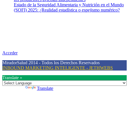
Estado de la Seguridad Alimentaria y Nutrición en el Mundo
(SOFI) 2025: ¿Realidad estadística o espejismo numérico?
Nuestra misión
Nuestra misión primordial es estimular una actitud proactiva hacia
una vida saludable, como individuos y como sociedad, mediante la
difusión de información al día que promueva el desarrollo de una
mayor conciencia sobre la prevención en salud.
Acceder
MiradorSalud 2014 - Todos los Derechos Reservados
INBOUND MARKETING INTELIGENTE - JETHWEBS
Translate »
Powered by
Translate