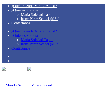
¿Qué pretende MiradorSalud?
¿Quiénes Somos?
María Soledad Tapia.
Irene Pérez Schael (MSc)
Contáctanos
¿Qué pretende MiradorSalud?
¿Quiénes Somos?
María Soledad Tapia.
Irene Pérez Schael (MSc)
Contáctanos