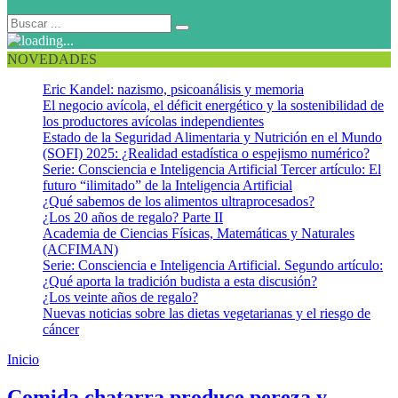
NOVEDADES
Eric Kandel: nazismo, psicoanálisis y memoria
El negocio avícola, el déficit energético y la sostenibilidad de
los productores avícolas independientes
Estado de la Seguridad Alimentaria y Nutrición en el Mundo
(SOFI) 2025: ¿Realidad estadística o espejismo numérico?
Serie: Consciencia e Inteligencia Artificial Tercer artículo: El
futuro “ilimitado” de la Inteligencia Artificial
¿Qué sabemos de los alimentos ultraprocesados?
¿Los 20 años de regalo? Parte II
Academia de Ciencias Físicas, Matemáticas y Naturales
(ACFIMAN)
Serie: Consciencia e Inteligencia Artificial. Segundo artículo:
¿Qué aporta la tradición budista a esta discusión?
¿Los veinte años de regalo?
Nuevas noticias sobre las dietas vegetarianas y el riesgo de
cáncer
Inicio
Pereza
Comida chatarra produce pereza y