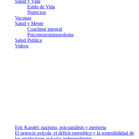
Salud y Vida
Estilo de Vida
Nutricion
Vacunas
Salud y Mente
Coaching integral
Psiconeuroinmonologia
Salud Publica
Videos
¿Quiénes somos?
Somos un equipo de investigadores, profesionales de la salud y
ramas afines y de la comunicación comprometidos con la promoción
de una salud responsable. El sitio web MiradorSalud cuenta con un
equipo de colaboradores con ética, sentido crítico y responsabilidad
para abordar los temas fundamentales de nuestra página: Salud y
Vida (estilo de vida y nutrición), Vacunas, Salud Pública y Salud
Mental.
Entradas recientes
Eric Kandel: nazismo, psicoanálisis y memoria
El negocio avícola, el déficit energético y la sostenibilidad de
los productores avícolas independientes