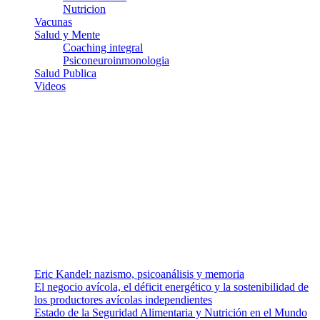
Nutricion
Vacunas
Salud y Mente
Coaching integral
Psiconeuroinmonologia
Salud Publica
Videos
¿Quiénes somos?
Somos un equipo de investigadores, profesionales de la salud y
ramas afines y de la comunicación comprometidos con la promoción
de una salud responsable. El sitio web MiradorSalud cuenta con un
equipo de colaboradores con ética, sentido crítico y responsabilidad
para abordar los temas fundamentales de nuestra página: Salud y
Vida (estilo de vida y nutrición), Vacunas, Salud Pública y Salud
Mental.
Entradas recientes
Eric Kandel: nazismo, psicoanálisis y memoria
El negocio avícola, el déficit energético y la sostenibilidad de
los productores avícolas independientes
Estado de la Seguridad Alimentaria y Nutrición en el Mundo