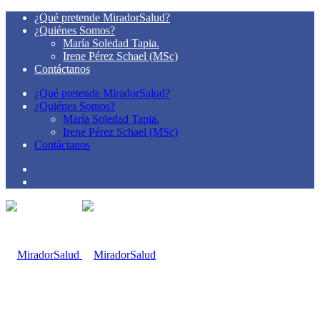
¿Qué pretende MiradorSalud?
¿Quiénes Somos?
María Soledad Tapia.
Irene Pérez Schael (MSc)
Contáctanos
¿Qué pretende MiradorSalud?
¿Quiénes Somos?
María Soledad Tapia.
Irene Pérez Schael (MSc)
Contáctanos