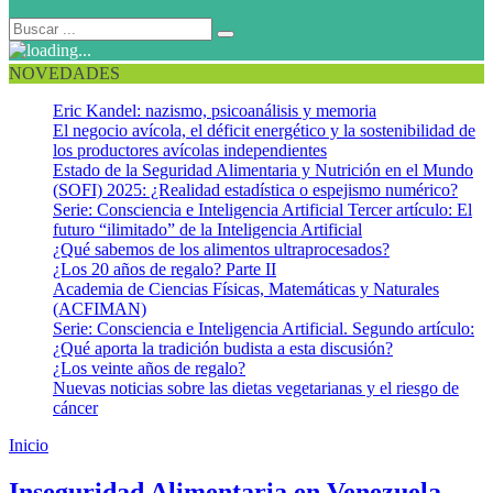
NOVEDADES
Eric Kandel: nazismo, psicoanálisis y memoria
El negocio avícola, el déficit energético y la sostenibilidad de
los productores avícolas independientes
Estado de la Seguridad Alimentaria y Nutrición en el Mundo
(SOFI) 2025: ¿Realidad estadística o espejismo numérico?
Serie: Consciencia e Inteligencia Artificial Tercer artículo: El
futuro “ilimitado” de la Inteligencia Artificial
¿Qué sabemos de los alimentos ultraprocesados?
¿Los 20 años de regalo? Parte II
Academia de Ciencias Físicas, Matemáticas y Naturales
(ACFIMAN)
Serie: Consciencia e Inteligencia Artificial. Segundo artículo:
¿Qué aporta la tradición budista a esta discusión?
¿Los veinte años de regalo?
Nuevas noticias sobre las dietas vegetarianas y el riesgo de
cáncer
Inicio
Perspectivas de Cultivos y Situación Alimentaria
Inseguridad Alimentaria en Venezuela